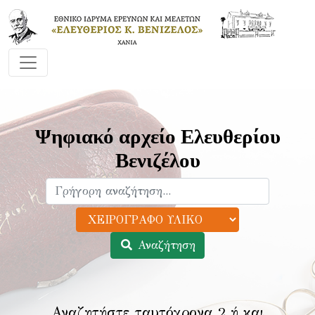
Ψηφιακό αρχείο Ελευθερίου
Βενιζέλου
Αναζήτηση
Αναζητήστε ταυτόχρονα 2 ή και