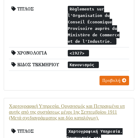
ΤΙΤΛΟΣ
Règlements sur
l'Organisation du
Conseil Économique
Provisoire auprès du
Ministère de Commerce
et de l'Industrie.
ΧΡΟΝΟΛΟΓΙΑ
<1927>
ΕΙΔΟΣ ΤΕΚΜΗΡΙΟΥ
Κανονισμός
Προβολή
Χαρτογραφική Υπηρεσία. Οργανισμός και Πεπραγμένα υπ
αυτής από της συστάσεως μέχρι 1ης Σεπτεμβρίου 1911
(Μετά σχεδιαγράμματος και δύο καταλόγων).
ΤΙΤΛΟΣ
Χαρτογραφική Υπηρεσία.
Οργανισμός και