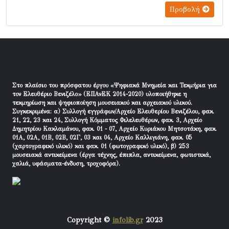
Προβολή
Στο πλαίσιο του πρόσφατου έργου «Ψηφιακά Μνημεία και Τεκμήρια για
τον Ελευθέριο Βενιζέλο» (ΕΠΑνΕΚ 2014-2020) υλοποιήθηκε η
τεκμηρίωση και ψηφιοποίηση μουσειακού και αρχειακού υλικού.
Συγκεκριμένα: α) Συλλογή εγγράφων/Αρχείο Ελευθερίου Βενιζέλου, φακ.
21, 22, 23 και 24, Συλλογή Κόμματος Φιλελευθέρων, φακ. 3, Αρχείο
Δημητρίου Κακλαμάνου, φακ. 01 - 07, Αρχείο Κυριάκου Μητσοτάκη, φακ.
01Α, 02Α, 01Β, 02Β, 02Γ, 03 και 04, Αρχείο Καλλιγιάνη, φακ. 05
(χαρτογραφικό υλικό) και φακ. 01 (φωτογραφικό υλικό), β) 253
μουσειακά αντικείμενα (έργα τέχνης, έπιπλα, αντικείμενα, φωτιστικά,
χαλιά, υφάσματα-ένδυση, τροχοφόρα).
Copyright ©
infolib.gr
2023