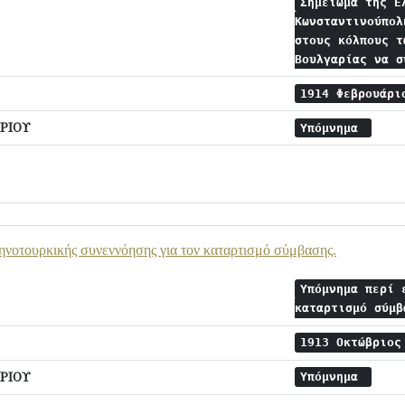
Σημείωμα της Ε
Κωνσταντινούπολ
στους κόλπους τ
Βουλγαρίας να 
1914 Φεβρουάρ
ΡΙΟΥ
Υπόμνημα
νοτουρκικής συνεννόησης για τον καταρτισμό σύμβασης.
Υπόμνημα περί 
καταρτισμό σύμ
1913 Οκτώβριο
ΡΙΟΥ
Υπόμνημα