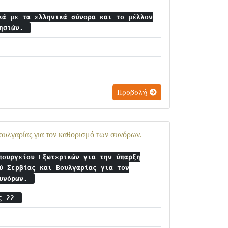
κά με τα ελληνικά σύνορα και το μέλλον
νησιών.
Προβολή
ουλγαρίας για τον καθορισμό των συνόρων.
πουργείου Εξωτερικών για την ύπαρξη
ύ Σερβίας και Βουλγαρίας για τον
συνόρων.
ος 22