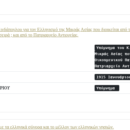
νδάπογλου για τον Ελληνισμό της Μικράς Ασίας που διοικείται από
ειρά ; και από το Πατριαρχείο Αντιοχείας.
Υπόμνημα του Κ
Μικράς Ασίας πο
Οικουμενικού Πα
Πατριαρχείο Αν
1915 Ιανουάρι
ΡΙΟΥ
Υπόμνημα
ε τα ελληνικά σύνορα και το μέλλον των ελληνικών νησιών.