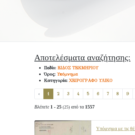
Αποτελέσματα αναζήτησης:
Πεδίο:
ΕΙΔΟΣ ΤΕΚΜΗΡΙΟΥ
Όρος:
Υπόμνημα
Κατηγορία:
ΧΕΙΡΟΓΡΑΦΟ ΥΛΙΚΟ
‹
1
2
3
4
5
6
7
8
9
Βλέπετε
1 - 25
από τα
1557
(25)
Υπόμνημα με τις θέ