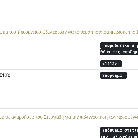
ωμα του Υπουργείου Εξωτερικών για το θέμα της αποζημείωσης της
Γνωμοδοτικό ση
θέμα της αποζη
<1913>
ΡΙΟΥ
Υπόμνημα
ε τις αντιρρήσεις του Στεργιάδη για την παλιννόστηση των προσφύγω
Υπόμνημα σχετι
την παλιννόστη