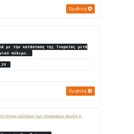
Προβολή
κά με την κατάσταση της Τουρκίας μετά
ανικό πόλεμο.
ς 24
Προβολή
λεί στους κόλπους των τουρκικών αρχών η