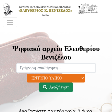
Ψηφιακό αρχείο Ελευθερίου
Βενιζέλου
Αναζήτηση
Αναζητήστε ταυτόχρονα 2 ή και