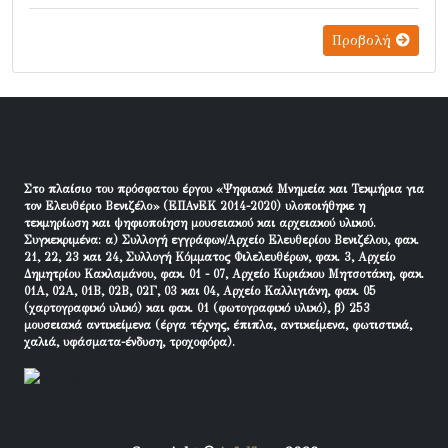
Προβολή
Στο πλαίσιο του πρόσφατου έργου «Ψηφιακά Μνημεία και Τεκμήρια για
τον Ελευθέριο Βενιζέλο» (ΕΠΑνΕΚ 2014-2020) υλοποιήθηκε η
τεκμηρίωση και ψηφιοποίηση μουσειακού και αρχειακού υλικού.
Συγκεκριμένα: α) Συλλογή εγγράφων/Αρχείο Ελευθερίου Βενιζέλου, φακ.
21, 22, 23 και 24, Συλλογή Κόμματος Φιλελευθέρων, φακ. 3, Αρχείο
Δημητρίου Κακλαμάνου, φακ. 01 - 07, Αρχείο Κυριάκου Μητσοτάκη, φακ.
01Α, 02Α, 01Β, 02Β, 02Γ, 03 και 04, Αρχείο Καλλιγιάνη, φακ. 05
(χαρτογραφικό υλικό) και φακ. 01 (φωτογραφικό υλικό), β) 253
μουσειακά αντικείμενα (έργα τέχνης, έπιπλα, αντικείμενα, φωτιστικά,
χαλιά, υφάσματα-ένδυση, τροχοφόρα).