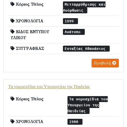
Κύριος Τίτλος
Μετταρρύθμισης και
Ανόρθωσις
ΧΡΟΝΟΛΟΓΙΑ
1899
ΕΙΔΟΣ ΕΝΤΥΠΟΥ
Ανάτυπο
ΥΛΙΚΟΥ
ΣΥΓΓΡΑΦΕΑΣ
Ευταξίας Αθανάσιος
Προβολή
Τα νομοσχέδια του Υπουργείου της Παιδείας
Κύριος Τίτλος
Τα νομοσχέδια του
Υπουργείου της
Παιδείας
ΧΡΟΝΟΛΟΓΙΑ
1900