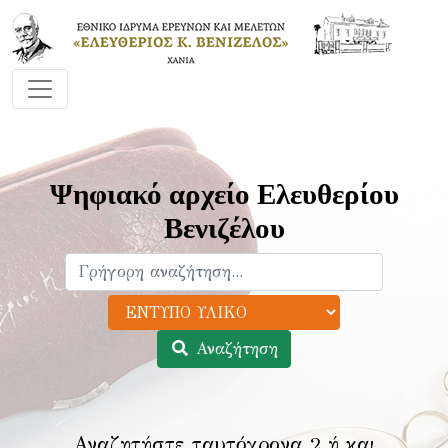
Ψηφιακό αρχείο Ελευθερίου
Βενιζέλου
Αναζήτηση
Αναζητήστε ταυτόχρονα 2 ή και