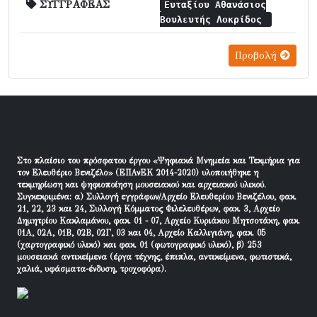
ΣΥΓΓΡΑΦΕΑΣ
Ευταξίου Αθανάσιος
Βουλευτής Λοκρίδος
Προβολή
Στο πλαίσιο του πρόσφατου έργου «Ψηφιακά Μνημεία και Τεκμήρια για
τον Ελευθέριο Βενιζέλο» (ΕΠΑνΕΚ 2014-2020) υλοποιήθηκε η
τεκμηρίωση και ψηφιοποίηση μουσειακού και αρχειακού υλικού.
Συγκεκριμένα: α) Συλλογή εγγράφων/Αρχείο Ελευθερίου Βενιζέλου, φακ.
21, 22, 23 και 24, Συλλογή Κόμματος Φιλελευθέρων, φακ. 3, Αρχείο
Δημητρίου Κακλαμάνου, φακ. 01 - 07, Αρχείο Κυριάκου Μητσοτάκη, φακ.
01Α, 02Α, 01Β, 02Β, 02Γ, 03 και 04, Αρχείο Καλλιγιάνη, φακ. 05
(χαρτογραφικό υλικό) και φακ. 01 (φωτογραφικό υλικό), β) 253
μουσειακά αντικείμενα (έργα τέχνης, έπιπλα, αντικείμενα, φωτιστικά,
χαλιά, υφάσματα-ένδυση, τροχοφόρα).