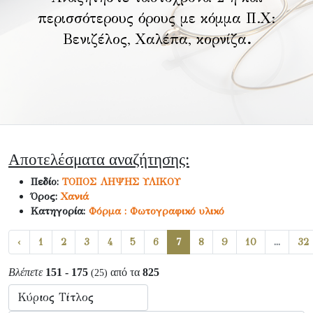
περισσότερους όρους με κόμμα Π.Χ:
Βενιζέλος, Χαλέπα, κορνίζα
.
Αποτελέσματα αναζήτησης:
Πεδίο:
ΤΟΠΟΣ ΛΗΨΗΣ ΥΛΙΚΟΥ
Όρος:
Χανιά
Κατηγορία:
Φόρμα : Φωτογραφικό υλικό
‹
1
2
3
4
5
6
7
8
9
10
...
32
Βλέπετε
151 - 175
από τα
825
(25)