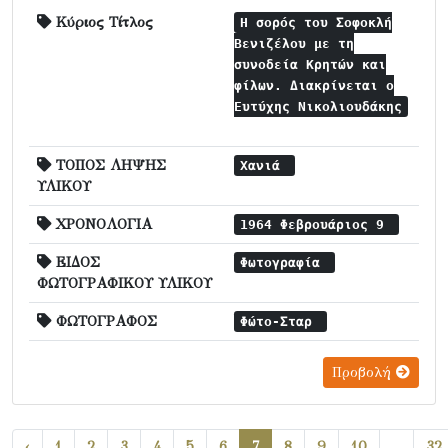
Κύριος Τίτλος
Η σορός του Σοφοκλή
Βενιζέλου με τη
συνοδεία Κρητών και
φίλων. Διακρίνεται ο
Ευτύχης Νικολιουδάκης
ΤΟΠΟΣ ΛΗΨΗΣ
Χανιά
ΥΛΙΚΟΥ
ΧΡΟΝΟΛΟΓΙΑ
1964 Φεβρουάριος 9
ΕΙΔΟΣ
Φωτογραφία
ΦΩΤΟΓΡΑΦΙΚΟΥ ΥΛΙΚΟΥ
ΦΩΤΟΓΡΑΦΟΣ
Φώτο-Σταρ
Προβολή
‹
1
2
3
4
5
6
7
8
9
10
...
32