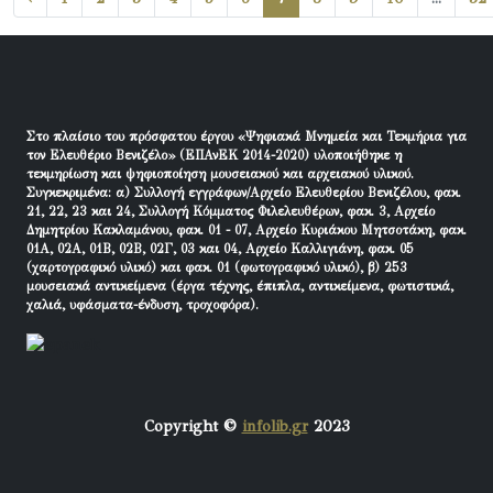
Στο πλαίσιο του πρόσφατου έργου «Ψηφιακά Μνημεία και Τεκμήρια για
τον Ελευθέριο Βενιζέλο» (ΕΠΑνΕΚ 2014-2020) υλοποιήθηκε η
τεκμηρίωση και ψηφιοποίηση μουσειακού και αρχειακού υλικού.
Συγκεκριμένα: α) Συλλογή εγγράφων/Αρχείο Ελευθερίου Βενιζέλου, φακ.
21, 22, 23 και 24, Συλλογή Κόμματος Φιλελευθέρων, φακ. 3, Αρχείο
Δημητρίου Κακλαμάνου, φακ. 01 - 07, Αρχείο Κυριάκου Μητσοτάκη, φακ.
01Α, 02Α, 01Β, 02Β, 02Γ, 03 και 04, Αρχείο Καλλιγιάνη, φακ. 05
(χαρτογραφικό υλικό) και φακ. 01 (φωτογραφικό υλικό), β) 253
μουσειακά αντικείμενα (έργα τέχνης, έπιπλα, αντικείμενα, φωτιστικά,
χαλιά, υφάσματα-ένδυση, τροχοφόρα).
Copyright ©
infolib.gr
2023