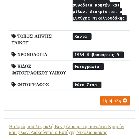
συνοδεία Κρητών και
φίλων. Διακρίνεται ο
Ευτύχης Νικολιουδάκης
ΤΟΠΟΣ ΛΗΨΗΣ
Χανιά
ΥΛΙΚΟΥ
ΧΡΟΝΟΛΟΓΙΑ
1964 Φεβρουάριος 9
ΕΙΔΟΣ
Φωτογραφία
ΦΩΤΟΓΡΑΦΙΚΟΥ ΥΛΙΚΟΥ
ΦΩΤΟΓΡΑΦΟΣ
Φώτο-Σταρ
Προβολή
Η σορός του Σοφοκλή Βενιζέλου με τη συνοδεία Κρητών
και φίλων. Διακρίνεται ο Ευτύχης Νικολιουδάκης