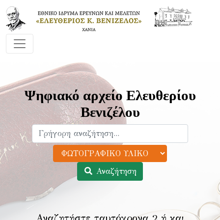
Ψηφιακό αρχείο Ελευθερίου
Βενιζέλου
Αναζήτηση
Αναζητήστε ταυτόχρονα 2 ή και