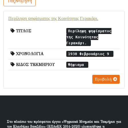
Ταξινόμηση
Περίληψη ψηφίσματος της Κοινότητας Γερακάρι.
ΤΙΤΛΟΣ
Περίληψη ψηφίσματος
της Κοινότητας
Γερακάρι.
ΧΡΟΝΟΛΟΓΙΑ
1930 Φεβρουάριος 9
ΕΙΔΟΣ ΤΕΚΜΗΡΙΟΥ
Ψήφισμα
Προβολή
Στο πλαίσιο του πρόσφατου έργου «Ψηφιακά Μνημεία και Τεκμήρια για
τον Ελευθέριο Βενιζέλο» (ΕΠΑνΕΚ 2014-2020) υλοποιήθηκε η