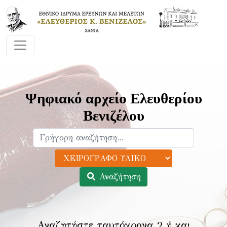
Ψηφιακό αρχείο Ελευθερίου
Βενιζέλου
Αναζήτηση
Αναζητήστε ταυτόχρονα 2 ή και