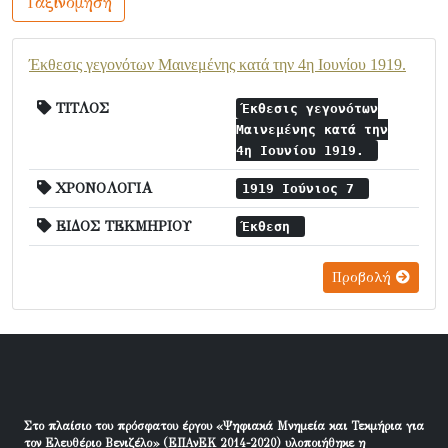
Ταξινόμηση
Έκθεσις γεγονότων Μαινεμένης κατά την 4η Ιουνίου 1919.
ΤΙΤΛΟΣ
Έκθεσις γεγονότων
Μαινεμένης κατά την
4η Ιουνίου 1919.
ΧΡΟΝΟΛΟΓΙΑ
1919 Ιούνιος 7
ΕΙΔΟΣ ΤΕΚΜΗΡΙΟΥ
Έκθεση
Προβολή
Στο πλαίσιο του πρόσφατου έργου «Ψηφιακά Μνημεία και Τεκμήρια για
τον Ελευθέριο Βενιζέλο» (ΕΠΑνΕΚ 2014-2020) υλοποιήθηκε η