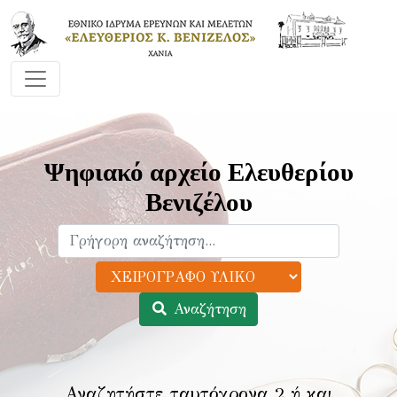
Ψηφιακό αρχείο Ελευθερίου
Βενιζέλου
Αναζήτηση
Αναζητήστε ταυτόχρονα 2 ή και