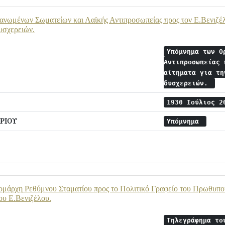
ωμένων Σωματείων και Λαϊκής Αντιπροσωπείας προς τον Ε.Βενιζέλο 
υσχερειών.
Υπόμνημα των Ο
Αντιπροσωπείας 
αίτηματα για τη
δυσχερειών.
1930 Ιούλιος 
ΡΙΟΥ
Υπόμνημα
μάρχη Ρεθύμνου Σταματίου προς το Πολιτικό Γραφείο του Πρωθυπουρ
ου Ε.Βενιζέλου.
Τηλεγράφημα το