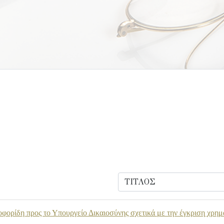
οφορίδη προς το Υπουργείο Δικαιοσύνης σχετικά με την έγκριση χρημ