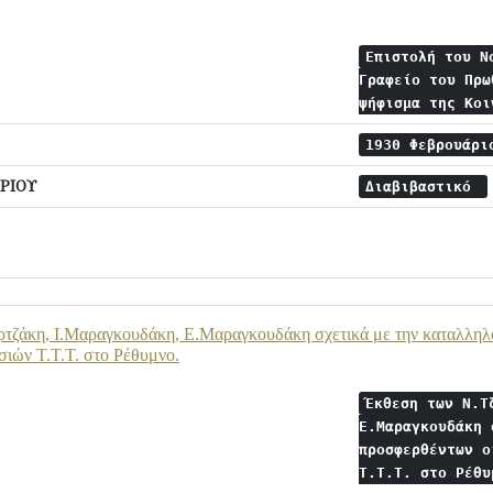
Επιστολή του Ν
Γραφείο του Πρω
ψήφισμα της Κο
1930 Φεβρουάρ
ΡΙΟΥ
Διαβιβαστικό
τζάκη, Ι.Μαραγκουδάκη, Ε.Μαραγκουδάκη σχετικά με την καταλληλ
ιών Τ.Τ.Τ. στο Ρέθυμνο.
Έκθεση των Ν.Τ
Ε.Μαραγκουδάκη 
προσφερθέντων ο
Τ.Τ.Τ. στο Ρέθ