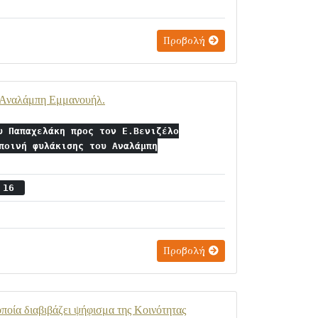
Προβολή
υ Αναλάμπη Εμμανουήλ.
υ Παπαχελάκη προς τον Ε.Βενιζέλο
ποινή φυλάκισης του Αναλάμπη
ς 16
Προβολή
οία διαβιβάζει ψήφισμα της Κοινότητας