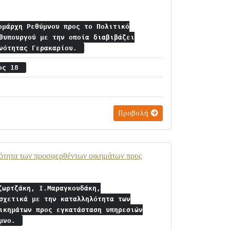
ομάρχη Ρεθύμνου προς το Πολιτικό
θυπουργού με την οποία διαβιβάζει
ινότητας Γερακαρίου.
ιος 18
Προβολή
ότητα των προσφερθέντων οικημάτων προς
ζωρτζάκη, Ι.Μαραγκουδάκη,
σχετικά με την καταλληλότητα των
ικημάτων προς εγκατάσταση υπηρεσιών
υμνο.