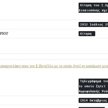
Αίτηση του Ι.Χ
Δικαιοσύνης σχε
1932 Ιούλιος 
ΡΙΟΥ
Αίτηση
παμιχελάκη προς τον Ε.Βενιζέλο με το οποίο ζητεί τη ματαίωση με
Τηλεγράφημα το
το οποίο ζητεί 
Χωροφυλακής Ρο
1914 Οκτώβριο