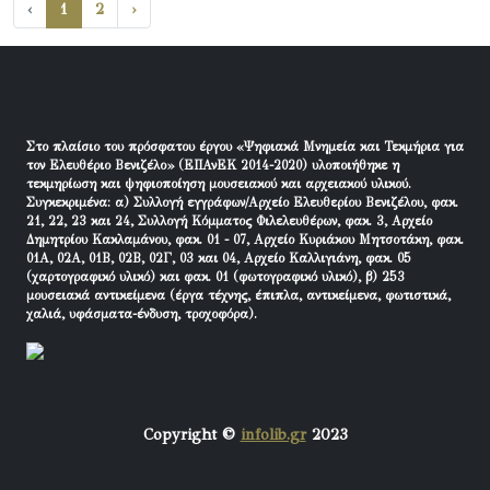
‹
1
2
›
Στο πλαίσιο του πρόσφατου έργου «Ψηφιακά Μνημεία και Τεκμήρια για
τον Ελευθέριο Βενιζέλο» (ΕΠΑνΕΚ 2014-2020) υλοποιήθηκε η
τεκμηρίωση και ψηφιοποίηση μουσειακού και αρχειακού υλικού.
Συγκεκριμένα: α) Συλλογή εγγράφων/Αρχείο Ελευθερίου Βενιζέλου, φακ.
21, 22, 23 και 24, Συλλογή Κόμματος Φιλελευθέρων, φακ. 3, Αρχείο
Δημητρίου Κακλαμάνου, φακ. 01 - 07, Αρχείο Κυριάκου Μητσοτάκη, φακ.
01Α, 02Α, 01Β, 02Β, 02Γ, 03 και 04, Αρχείο Καλλιγιάνη, φακ. 05
(χαρτογραφικό υλικό) και φακ. 01 (φωτογραφικό υλικό), β) 253
μουσειακά αντικείμενα (έργα τέχνης, έπιπλα, αντικείμενα, φωτιστικά,
χαλιά, υφάσματα-ένδυση, τροχοφόρα).
Copyright ©
infolib.gr
2023