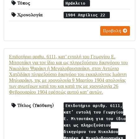
Τόπος
Ηράκλειο
Χρονολογία
1904 Απρίλιος 22
Προβολή
Επιδοτήριο αριθμ. 6111, κατ’ εντολή του Γεωργίου Ε.
Μιτσοτάκη για τον ίδιο και ως πληρεξούσιου δικηγόρου του
Νικολάου Ψαράκη ή Μεγαλοβρυσανάκη, στον Αντώνιο
Χατζιδάκη πληρεξούσιο δικηγόρο του εκκαλούντος Ιωάννη
Μηλιαράκη, της με χρονολογία 9 Μαρτίου 1904 απολογίας
των ανωτέρων κατά του και κατά της με χρονολογία 26
Φεβρουαρίου 1904 εφέσεώς αυτού κατ’ αυτών.
Τίτλος (Υπόθεση)
Επιδοτήριο αριθμ. 6111,
κατ’ εντολή του Γεωργίου
Ε. Μιτσοτάκη για τον ίδιο
και ως πληρεξούσιου
δικηγόρου του Νικολάου
Ψαράκη ή Μεγαλοβρυσανάκη,