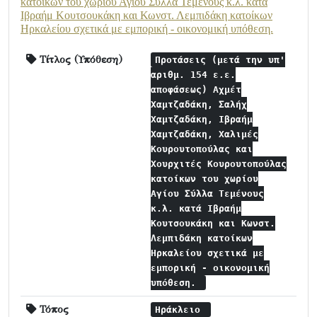
κατοίκων του χωρίου Αγίου Σύλλα Τεμένους κ.λ. κατά
Ιβραήμ Κουτσουκάκη και Κωνστ. Λεμπιδάκη κατοίκων
Ηρκαλείου σχετικά με εμπορική - οικονομική υπόθεση.
Τίτλος (Υπόθεση)
Προτάσεις (μετά την υπ'
αριθμ. 154 ε.ε.
αποφάσεως) Αχμέτ
Χαμτζαδάκη, Σαλήχ
Χαμτζαδάκη, Ιβραήμ
Χαμτζαδάκη, Χαλιμές
Κουρουτοπούλας και
Χουρχιτές Κουρουτοπούλας
κατοίκων του χωρίου
Αγίου Σύλλα Τεμένους
κ.λ. κατά Ιβραήμ
Κουτσουκάκη και Κωνστ.
Λεμπιδάκη κατοίκων
Ηρκαλείου σχετικά με
εμπορική - οικονομική
υπόθεση.
Τόπος
Ηράκλειο