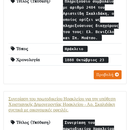
Τίτλος (Υπόθεση)
Πληρεξούσιο συμβόλαιο
με αριθμό 2484 του
Αριστείδη Σκαλιδάκη, ο
οποίος ορίζει ως
πληρεξούσιους δικηγόρους
του τους: Ελ. Βενιζέλο
και Σπ. Μοάτσο.
Τόπος
Ηράκλειο
Χρονολογία
1888 Οκτώβριος 23
Προβολή
Συνερίαση του πρωτοδικείου Ηρακλείου για την υπόθεση
Χριστιανικής Δημογεροντίας Ηρακλείου - Αρ. Σκαλιδάκη
σχετικά με οικονομικές οφειλές.
Τίτλος (Υπόθεση)
Συνερίαση του
πρωτοδικείου Ηρακλείου