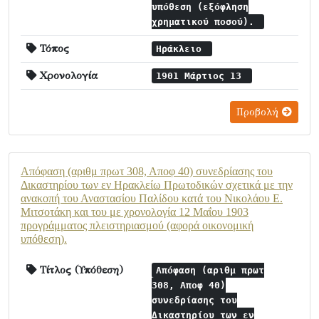
υπόθεση (εξόφληση
χρηματικού ποσού).
Τόπος
Ηράκλειο
Χρονολογία
1901 Μάρτιος 13
Προβολή
Απόφαση (αριθμ πρωτ 308, Αποφ 40) συνεδρίασης του
Δικαστηρίου των εν Ηρακλείω Πρωτοδικών σχετικά με την
ανακοπή του Αναστασίου Παλίδου κατά του Νικολάου Ε.
Μιτσοτάκη και του με χρονολογία 12 Μαΐου 1903
προγράμματος πλειστηριασμού (αφορά οικονομική
υπόθεση).
Τίτλος (Υπόθεση)
Απόφαση (αριθμ πρωτ
308, Αποφ 40)
συνεδρίασης του
Δικαστηρίου των εν