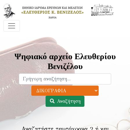
Ψηφιακό αρχείο Ελευθερίου
Βενιζέλου
Αναζήτηση
Αναζητήστε ταυτόχρονα 2 ή και