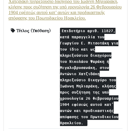
Χατζιδάκη πληρεξούσιο δικηγόρο του Ιωάννη Μηλιαράκη,
κλήσης προς συζήτηση της υπό χρονολογία 26 Φεβρουαρίου
1904 εφέσεώς αυτού κατ’ αυτών και προδικαστικής
απόφασης του Πρωτοδικείου Ηρακλείου.
Τίτλος (Υπόθεση)
Επιδοτήριο αριθ. 11827,
κατά παραγγελία του
Γεωργίου Ε. Μιτσοτάκη για
τον ίδιο και ως
πληρεξούσιου δικηγόρου
του Νικολάου Ψαράκη ή
Μεγαλοβρυσανάκη, στον
Αντώνιο Χατζιδάκη
πληρεξούσιο δικηγόρο του
Ιωάννη Μηλιαράκη, κλήσης
προς συζήτηση της υπό
χρονολογία 26 Φεβρουαρίου
1904 εφέσεώς αυτού κατ’
αυτών και προδικαστικής
απόφασης του Πρωτοδικείου
Ηρακλείου.