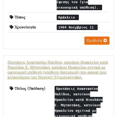
έφεσης του (για
οικονομική υπόθεση).
Τόπος
Ηράκλειο
Χρονολογία
1904 Νοέμβριος 11
Προβολή
Προτάσεις Αναστασίου Παλίδου, κατοίκου Ηρακλείου κατά
Νικολάου Ε. Μητσοτάκη, κατοίκου Ηρακλείου σχετικά με
οικονομική υπόθεση (υπόθεση δανεισμού) που αφορά τους
κληρονόμους του Νουσχέτ Τζεμιλεφεντάκη.
Τίτλος (Υπόθεση)
Προτάσεις Αναστασίου
Παλίδου, κατοίκου
Ηρακλείου κατά Νικολάου
Ε. Μητσοτάκη, κατοίκου
Ηρακλείου σχετικά με
οικονομική υπόθεση