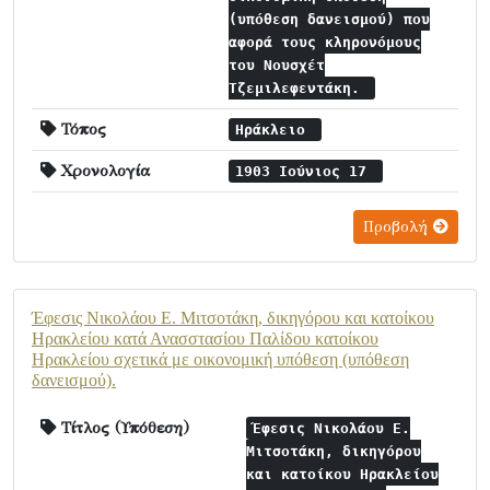
(υπόθεση δανεισμού) που
αφορά τους κληρονόμους
του Νουσχέτ
Τζεμιλεφεντάκη.
Τόπος
Ηράκλειο
Χρονολογία
1903 Ιούνιος 17
Προβολή
Έφεσις Νικολάου Ε. Μιτσοτάκη, δικηγόρου και κατοίκου
Ηρακλείου κατά Ανασστασίου Παλίδου κατοίκου
Ηρακλείου σχετικά με οικονομική υπόθεση (υπόθεση
δανεισμού).
Τίτλος (Υπόθεση)
Έφεσις Νικολάου Ε.
Μιτσοτάκη, δικηγόρου
και κατοίκου Ηρακλείου