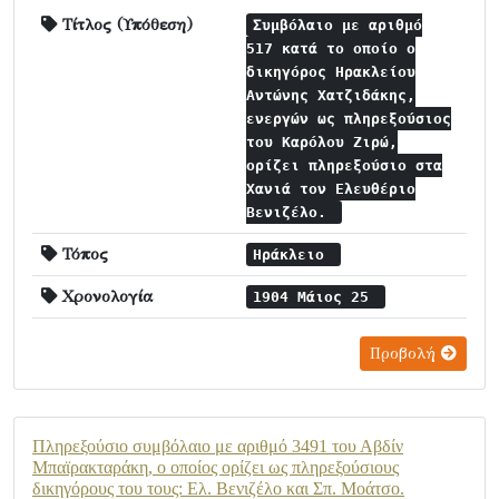
Τίτλος (Υπόθεση)
Συμβόλαιο με αριθμό
517 κατά το οποίο ο
δικηγόρος Ηρακλείου
Αντώνης Χατζιδάκης,
ενεργών ως πληρεξούσιος
του Καρόλου Ζιρώ,
ορίζει πληρεξούσιο στα
Χανιά τον Ελευθέριο
Βενιζέλο.
Τόπος
Ηράκλειο
Χρονολογία
1904 Μάιος 25
Προβολή
Πληρεξούσιο συμβόλαιο με αριθμό 3491 του Αβδίν
Μπαϊρακταράκη, ο οποίος ορίζει ως πληρεξούσιους
δικηγόρους του τους: Ελ. Βενιζέλο και Σπ. Μοάτσο.