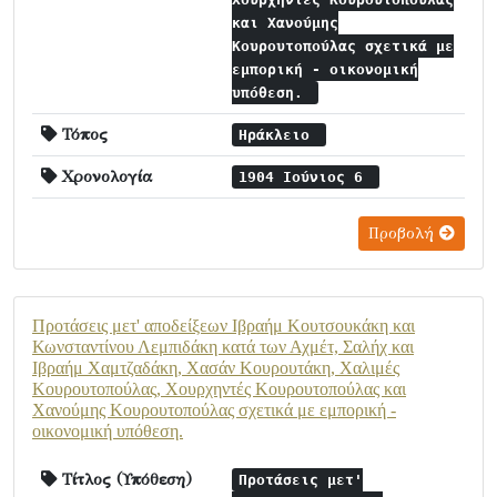
και Χανούμης
Κουρουτοπούλας σχετικά με
εμπορική - οικονομική
υπόθεση.
Τόπος
Ηράκλειο
Χρονολογία
1904 Ιούνιος 6
Προβολή
Προτάσεις μετ' αποδείξεων Ιβραήμ Κουτσουκάκη και
Κωνσταντίνου Λεμπιδάκη κατά των Αχμέτ, Σαλήχ και
Ιβραήμ Χαμτζαδάκη, Χασάν Κουρουτάκη, Χαλιμές
Κουρουτοπούλας, Χουρχηντές Κουρουτοπούλας και
Χανούμης Κουρουτοπούλας σχετικά με εμπορική -
οικονομική υπόθεση.
Τίτλος (Υπόθεση)
Προτάσεις μετ'