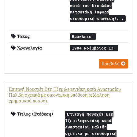
κατά του Νικολάου
Μιτσοτάκη (αφορά
οικονομική υπόθεση). .
Τόπος
Ηράκλειο
Χρονολογία
1904 Νοέμβριος 13
Προβολή
Επιταγή Νουσχέτ Βέη Τζεμιλεφεντάκη κατά Αναστασίου
Παλίδη σχετικά με οικονομική υπόθεση (εξόφληση
χρηματικού ποσού).
Τίτλος (Υπόθεση)
Επιταγή Νουσχέτ Βέη
Τζεμιλεφεντάκη κατά
Αναστασίου Παλίδη
σχετικά με οικονομική