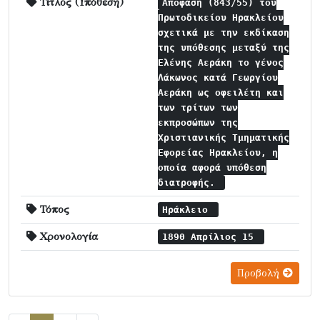
Τίτλος (Υπόθεση)
Απόφαση (843/55) του
Πρωτοδικείου Ηρακλείου
σχετικά με την εκδίκαση
της υπόθεσης μεταξύ της
Ελένης Αεράκη το γένος
Λάκωνος κατά Γεωργίου
Αεράκη ως οφειλέτη και
των τρίτων των
εκπροσώπων της
Χριστιανικής Τμηματικής
Εφορείας Ηρακλείου, η
οποία αφορά υπόθεση
διατροφής.
Τόπος
Ηράκλειο
Χρονολογία
1890 Απρίλιος 15
Προβολή