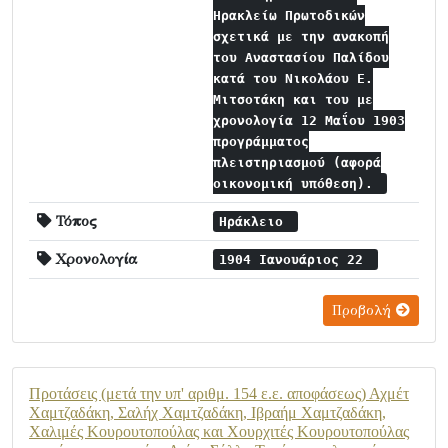
Ηρακλείω Πρωτοδικών
σχετικά με την ανακοπή
του Αναστασίου Παλίδου
κατά του Νικολάου Ε.
Μιτσοτάκη και του με
χρονολογία 12 Μαΐου 1903
προγράμματος
πλειστηριασμού (αφορά
οικονομική υπόθεση).
Τόπος
Ηράκλειο
Χρονολογία
1904 Ιανουάριος 22
Προβολή
Προτάσεις (μετά την υπ' αριθμ. 154 ε.ε. αποφάσεως) Αχμέτ
Χαμτζαδάκη, Σαλήχ Χαμτζαδάκη, Ιβραήμ Χαμτζαδάκη,
Χαλιμές Κουρουτοπούλας και Χουρχιτές Κουρουτοπούλας