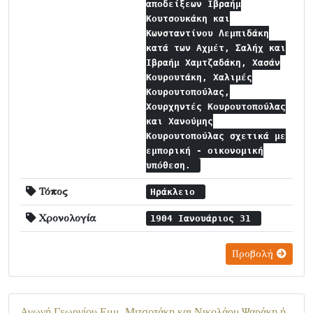
αποδείξεων Ιβραήμ
Κουτσουκάκη και
Κωνσταντίνου Λεμπιδάκη
κατά των Αχμέτ, Σαλήχ και
Ιβραήμ Χαμτζαδάκη, Χασάν
Κουρουτάκη, Χαλιμές
Κουρουτοπούλας,
Χουρχηντές Κουρουτοπούλας
και Χανούμης
Κουρουτοπούλας σχετικά με
εμπορική - οικονομική
υπόθεση.
Τόπος
Ηράκλειο
Χρονολογία
1904 Ιανουάριος 31
Προβολή
Αγωγή Γεωργίου Εμμ. Μιτσοτάκη και Νικολάου Ψαράκη ή