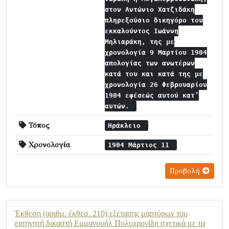
στον Αντώνιο Χατζιδάκη
πληρεξούσιο δικηγόρο του
εκκαλούντος Ιωάννη
Μηλιαράκη, της με
χρονολογία 9 Μαρτίου 1904
απολογίας των ανωτέρων
κατά του και κατά της με
χρονολογία 26 Φεβρουαρίου
1904 εφέσεώς αυτού κατ’
αυτών.
Τόπος
Ηράκλειο
Χρονολογία
1904 Μάρτιος 11
Προβολή
Έκθεση (αριθμ. έκθεσ. 210) εξέτασης μαρτύρων του
εισηγητή δικαστή Εμμανουήλ Πολυχρονίδη σχετικά με τα