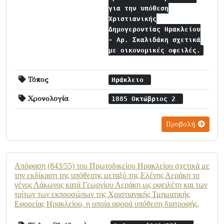
για την υπόθεση
Χριστιανικής
Δημογεροντίας Ηρακλείου
- Αρ. Σκαλιδάκη σχετικά
με οικονομικές οφειλές.
Τόπος
Ηράκλειο
Χρονολογία
1885 Οκτώβριος 2
Προβολή
Απόφαση (843/55) του Πρωτοδικείου Ηρακλείου σχετικά με
την εκδίκαση της υπόθεσης μεταξύ της Ελένης Αεράκη το
γένος Λάκωνος κατά Γεωργίου Αεράκη ως οφειλέτη και των
τρίτων των εκπροσώπων της Χριστιανικής Τμηματικής
Εφορείας Ηρακλείου, η οποία αφορά υπόθεση διατροφής.