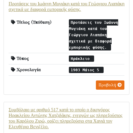
Προτάσεις του Ιωάννη Μυγιάκη κατά του Γεώργιου Λιαπάκη
σχετικά με διαφορά εμπορικής φύσης.
Τίτλος (Υπόθεση)
Προτάσεις του Ιωάννη
Μυγιάκη κατά του
Γεώργιου Λιαπάκη
σχετικά με διαφορά
εμπορικής φύσης.
Τόπος
Ηράκλειο
Χρονολογία
1903 Μάιος 5
Προβολή
Συμβόλαιο με αριθμό 517 κατά το οποίο ο δικηγόρος
Ηρακλείου Αντώνης Χατζιδάκης, ενεργών ως πληρεξούσιος
του Καρόλου Ζιρώ, ορίζει πληρεξούσιο στα Χανιά τον
Ελευθέριο Βενιζέλο.