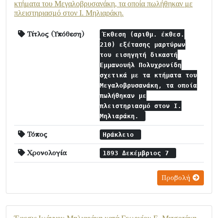
κτήματα του Μεγαλοβρυσανάκη, τα οποία πωλήθηκαν με
πλειστηριασμό στον Ι. Μηλιαράκη.
Τίτλος (Υπόθεση)
Έκθεση (αριθμ. έκθεσ.
210) εξέτασης μαρτύρων
του εισηγητή δικαστή
Εμμανουήλ Πολυχρονίδη
σχετικά με τα κτήματα του
Μεγαλοβρυσανάκη, τα οποία
πωλήθηκαν με
πλειστηριασμό στον Ι.
Μηλιαράκη.
Τόπος
Ηράκλειο
Χρονολογία
1893 Δεκέμβριος 7
Προβολή