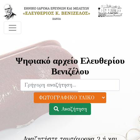
Ψηφιακό αρχείο Ελευθερίου
Βενιζέλου
Αναζήτηση
Αναζητήστε ταυτόχρονα 2 ή και