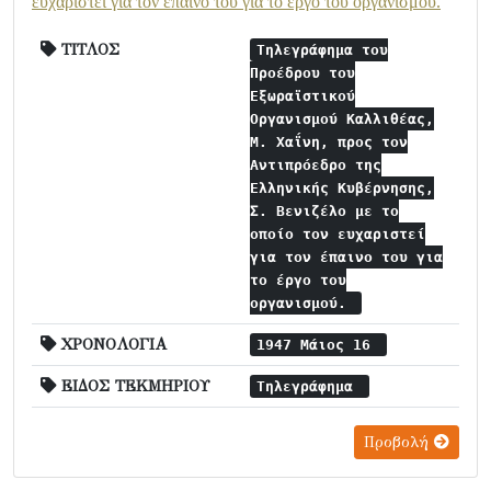
ευχαριστεί για τον έπαινο του για το έργο του οργανισμού.
ΤΙΤΛΟΣ
Τηλεγράφημα του
Προέδρου του
Εξωραϊστικού
Οργανισμού Καλλιθέας,
Μ. Χαΐνη, προς τον
Αντιπρόεδρο της
Ελληνικής Κυβέρνησης,
Σ. Βενιζέλο με το
οποίο τον ευχαριστεί
για τον έπαινο του για
το έργο του
οργανισμού.
ΧΡΟΝΟΛΟΓΙΑ
1947 Μάιος 16
ΕΙΔΟΣ ΤΕΚΜΗΡΙΟΥ
Τηλεγράφημα
Προβολή