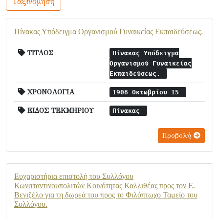
Ταξινόμηση
Πίνακας Υπόδειγμα Οργανισμού Γυναικείας Εκπαιδεύσεως.
ΤΙΤΛΟΣ
Πίνακας Υπόδειγμα
Οργανισμού Γυναικείας
Εκπαιδεύσεως.
ΧΡΟΝΟΛΟΓΙΑ
1908 Οκτωβρίου 15
ΕΙΔΟΣ ΤΕΚΜΗΡΙΟΥ
Πίνακας
Προβολή
Ευχαριστήρια επιστολή του Συλλόγου
Κωνσταντινουπολιτών Κοινότητας Καλλιθέας προς τον Ε.
Βενιζέλο για τη δωρεά του προς το Φιλόπτωχο Ταμείο του
Συλλόγου.