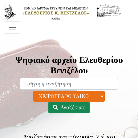
Ψηφιακό αρχείο Ελευθερίου
Βενιζέλου
Αναζήτηση
Αναζητήστε ταυτόχρονα 2 ή και