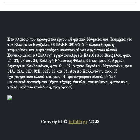
Στο πλαίσιο του πρόσφατου έργου «Ψηφιακά Μνημεία και Τεκμήρια για
τον Ελευθέριο Βενιζέλο» (ΕΠΑνΕΚ 2014-2020) υλοποιήθηκε η
τεκμηρίωση και ψηφιοποίηση μουσειακού και αρχειακού υλικού.
Συγκεκριμένα: α) Συλλογή εγγράφων/Αρχείο Ελευθερίου Βενιζέλου, φακ.
21, 22, 23 και 24, Συλλογή Κόμματος Φιλελευθέρων, φακ. 3, Αρχείο
Δημητρίου Κακλαμάνου, φακ. 01 - 07, Αρχείο Κυριάκου Μητσοτάκη, φακ.
01Α, 02Α, 01Β, 02Β, 02Γ, 03 και 04, Αρχείο Καλλιγιάνη, φακ. 05
(χαρτογραφικό υλικό) και φακ. 01 (φωτογραφικό υλικό), β) 253
μουσειακά αντικείμενα (έργα τέχνης, έπιπλα, αντικείμενα, φωτιστικά,
χαλιά, υφάσματα-ένδυση, τροχοφόρα).
Copyright ©
infolib.gr
2023