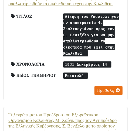
απαλλοττριωθούν τα οικόπεδα που έχει στην Καλλιθέα.
ΤΙΤΛΟΣ
Αίτηση του Υποστράτηγου
εν αποστρατεία Φ.
Σκαλτσογιάννη προς τον
Ε. Βενιζέλο για να μην
απαλλοττριωθούν τα
οικόπεδα που έχει στην
Καλλιθέα.
ΧΡΟΝΟΛΟΓΙΑ
1931 Δεκέμβριος 14
ΕΙΔΟΣ ΤΕΚΜΗΡΙΟΥ
Επιστολή
Προβολή
Τηλεγράφημα του Προέδρου του Εξωραϊστικού
Οργανισμού Καλλιθέας, Μ. Χαΐνη, προς τον Αντιπρόεδρο
της Ελληνικής Κυβέρνησης, Σ. Βενιζέλο με το οποίο τον