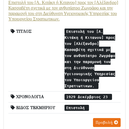
Επιστολή του [Α. Κιτάκη ή Κιτανου] προς τον [Αλέξανδρο]
Κασσαβέτη σχετικά με τον ανθυπίατρο Ζωγράφο και την
παραμονή του στη Διεύθυνση Υγειονομικής Υπηρεσίας του
Υποιυργείου Στρατιωτικων.
ΤΙΤΛΟΣ
Επιστολή του [Α.
Κιτάκη ή Κιτανου] προς
τον [Αλέξανδρο]
Κασσαβέτη σχετικά με
τον ανθυπίατρο Ζωγράφο
και την παραμονή του
στη Διεύθυνση
Υγειονομικής Υπηρεσίας
του Υποιυργείου
Στρατιωτικων.
ΧΡΟΝΟΛΟΓΙΑ
1929 Δεκέμβριος 23
ΕΙΔΟΣ ΤΕΚΜΗΡΙΟΥ
Επιστολή
Προβολή