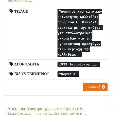
της Καλλιθέας.
ΤΙΤΛΟΣ
Υπόμνημα των κατοίκων
κοινότητας Καλλιθέας
προς τον Ε. Βενιζέλο
σχετικά με την απόφαση
για απαλλοτροίωση
οικοπέδων για την
εγκατάσταση προσφύγων
στην περιοχή της
Καλλιθέας.
ΧΡΟΝΟΛΟΓΙΑ
1932 Ιανουάριος 11
ΕΙΔΟΣ ΤΕΚΜΗΡΙΟΥ
Υπόμνημα
Προβολή
Αίτηση του Υποστράτηγου εν αποστρατεία Φ.
Σκαλτσογιάννη προς τον Ε. Βενιζέλο για να μην