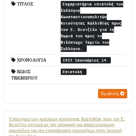
ΤΙΤΛΟΣ
Ευχαριστήρια επιστολή του
Συλλόγου
Κωνσταντινουπολιτών
Κοινότητας Καλλιθέας προς
τον Ε. Βενιζέλο για τη
δωρεά του προς το
Φιλόπτωχο Ταμείο του
Συλλόγου.
ΧΡΟΝΟΛΟΓΙΑ
1933 Ιανουάριος 14
ΕΙΔΟΣ
Επιστολή
ΤΕΚΜΗΡΙΟΥ
Προβολή
Υπόμνημα των κατοίκων κοινότητας Καλλιθέας προς τον Ε.
Βενιζέλο σχετικά με την απόφαση για απαλλοτροίωση
οικοπέδων για την εγκατάσταση προσφύγων στην περιοχή