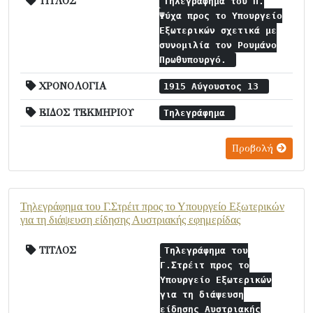
ΤΙΤΛΟΣ
Τηλεγράφημα του Π.
Ψύχα προς το Υπουργείο
Εξωτερικών σχετικά με
συνομιλία τον Ρουμάνο
Πρωθυπουργό.
ΧΡΟΝΟΛΟΓΙΑ
1915 Αύγουστος 13
ΕΙΔΟΣ ΤΕΚΜΗΡΙΟΥ
Τηλεγράφημα
Προβολή
Τηλεγράφημα του Γ.Στρέιτ προς το Υπουργείο Εξωτερικών
για τη διάψευση είδησης Αυστριακής εφημερίδας
ΤΙΤΛΟΣ
Τηλεγράφημα του
Γ.Στρέιτ προς το
Υπουργείο Εξωτερικών
για τη διάψευση
είδησης Αυστριακής