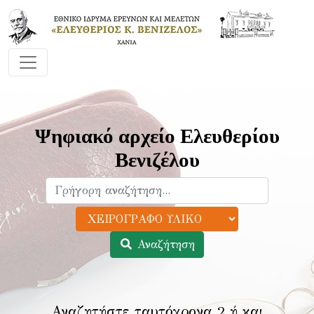
Ψηφιακό αρχείο Ελευθερίου
Βενιζέλου
Αναζήτηση
Αναζητήστε ταυτόχρονα 2 ή και