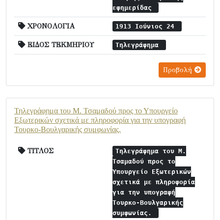
εφημερίδας
ΧΡΟΝΟΛΟΓΙΑ
1913 Ιούνιος 24
ΕΙΔΟΣ ΤΕΚΜΗΡΙΟΥ
Τηλεγράφημα
Προβολή
Τηλεγράφημα του Μ. Τσαμαδού προς το Υπουργείο
Εξωτερικών σχετικά με πληροφορία για την υπογραφή
Τουρκο-Βουλγαρικής συμφωνίας.
ΤΙΤΛΟΣ
Τηλεγράφημα του Μ.
Τσαμαδού προς το
Υπουργείο Εξωτερικών
σχετικά με πληροφορία
για την υπογραφή
Τουρκο-Βουλγαρικής
συμφωνίας.