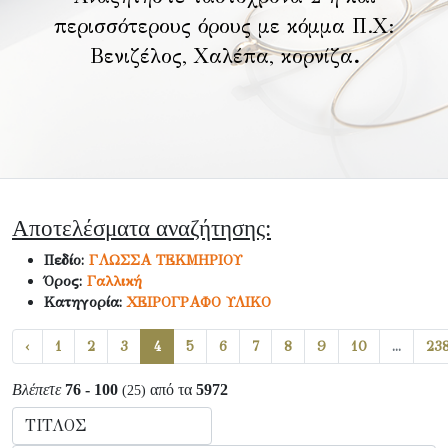
περισσότερους όρους με κόμμα Π.Χ:
Βενιζέλος, Χαλέπα, κορνίζα
.
Αποτελέσματα αναζήτησης:
Πεδίο:
ΓΛΩΣΣΑ ΤΕΚΜΗΡΙΟΥ
Όρος:
Γαλλική
Κατηγορία:
ΧΕΙΡΟΓΡΑΦΟ ΥΛΙΚΟ
‹
1
2
3
4
5
6
7
8
9
10
...
23
Βλέπετε
76 - 100
από τα
5972
(25)