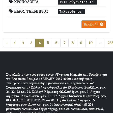
ΧΡΟΝΟΛΟΓΙΑ
1915 Αύγουστος 14
ΕΙΔΟΣ ΤΕΚΜΗΡΙΟΥ
Τηλεγράφημα
Προβολή
‹
1
2
3
4
5
6
7
8
9
10
...
23
Στο πλαίσιο του πρόσφατου έργου «Ψηφιακά Μνημεία και Τεκμήρια για
τον Ελευθέριο Βενιζέλο» (ΕΠΑνΕΚ 2014-2020) υλοποιήθηκε η
τεκμηρίωση και ψηφιοποίηση μουσειακού και αρχειακού υλικού.
Συγκεκριμένα: α) Συλλογή εγγράφων/Αρχείο Ελευθερίου Βενιζέλου, φακ.
21, 22, 23 και 24, Συλλογή Κόμματος Φιλελευθέρων, φακ. 3, Αρχείο
Δημητρίου Κακλαμάνου, φακ. 01 - 07, Αρχείο Κυριάκου Μητσοτάκη, φακ.
01Α, 02Α, 01Β, 02Β, 02Γ, 03 και 04, Αρχείο Καλλιγιάνη, φακ. 05
(χαρτογραφικό υλικό) και φακ. 01 (φωτογραφικό υλικό), β) 253
μουσειακά αντικείμενα (έργα τέχνης, έπιπλα, αντικείμενα, φωτιστικά,