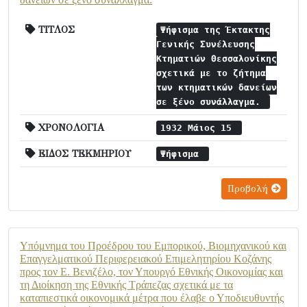
ΤΙΤΛΟΣ
Ψήφισμα της Έκτακτης
Γενικής Συνέλευσης
Κτηματιών Θεσσαλονίκης
σχετικά με το ζήτημα
των κτηματικών δανείων
σε ξένο συνάλλαγμα.
ΧΡΟΝΟΛΟΓΙΑ
1932 Μάιος 15
ΕΙΔΟΣ ΤΕΚΜΗΡΙΟΥ
Ψήφισμα
Προβολή
Υπόμνημα του Προέδρου του Εμπορικού, Βιομηχανικού και
Επαγγελματικού Περιφερειακού Επιμελητηρίου Κοζάνης
προς τον Ε. Βενιζέλο, τον Υπουργό Εθνικής Οικονομίας και
τη Διοίκηση της Εθνικής Τράπεζας σχετικά με τα
καταπιεστικά οικονομικά μέτρα που έλαβε ο Υποδιευθυντής