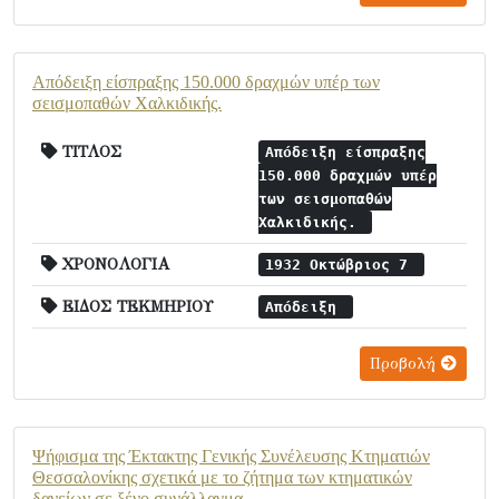
Απόδειξη είσπραξης 150.000 δραχμών υπέρ των
σεισμοπαθών Χαλκιδικής.
ΤΙΤΛΟΣ
Απόδειξη είσπραξης
150.000 δραχμών υπέρ
των σεισμοπαθών
Χαλκιδικής.
ΧΡΟΝΟΛΟΓΙΑ
1932 Οκτώβριος 7
ΕΙΔΟΣ ΤΕΚΜΗΡΙΟΥ
Απόδειξη
Προβολή
Ψήφισμα της Έκτακτης Γενικής Συνέλευσης Κτηματιών
Θεσσαλονίκης σχετικά με το ζήτημα των κτηματικών
δανείων σε ξένο συνάλλαγμα.