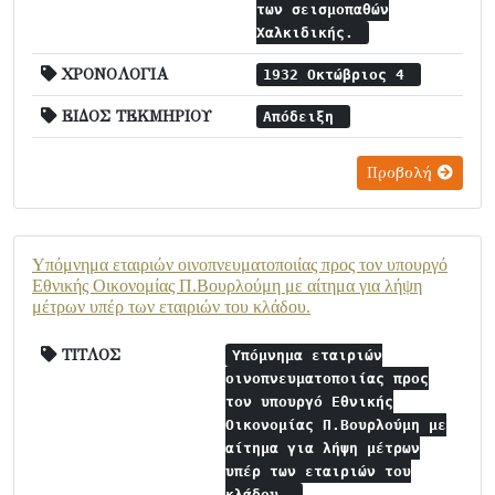
των σεισμοπαθών
Χαλκιδικής.
ΧΡΟΝΟΛΟΓΙΑ
1932 Οκτώβριος 4
ΕΙΔΟΣ ΤΕΚΜΗΡΙΟΥ
Απόδειξη
Προβολή
Υπόμνημα εταιριών οινοπνευματοποιίας προς τον υπουργό
Εθνικής Οικονομίας Π.Βουρλούμη με αίτημα για λήψη
μέτρων υπέρ των εταιριών του κλάδου.
ΤΙΤΛΟΣ
Υπόμνημα εταιριών
οινοπνευματοποιίας προς
τον υπουργό Εθνικής
Οικονομίας Π.Βουρλούμη με
αίτημα για λήψη μέτρων
υπέρ των εταιριών του
κλάδου.