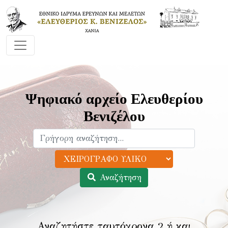
Ψηφιακό αρχείο Ελευθερίου
Βενιζέλου
Αναζήτηση
Αναζητήστε ταυτόχρονα 2 ή και