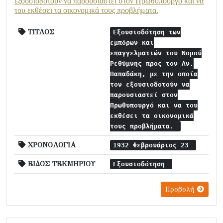
εξουσιοδοτούν να παρουσιαστεί στον Πρωθυπουργό και να
του εκθέσει τα οικονομικά τους προβλήματα.
ΤΙΤΛΟΣ
Εξουσιοδότηση των
εμπόρων και
επαγγελματιών του Νομού
Ρεθύμνης προς τον Αν.
Παπαδάκη, με την οποία
τον εξουσιοδοτούν να
παρουσιαστεί στον
Πρωθυπουργό και να του
εκθέσει τα οικονομικά
τους προβλήματα.
ΧΡΟΝΟΛΟΓΙΑ
1932 Φεβρουάριος 23
ΕΙΔΟΣ ΤΕΚΜΗΡΙΟΥ
Εξουσιοδότηση
Προβολή