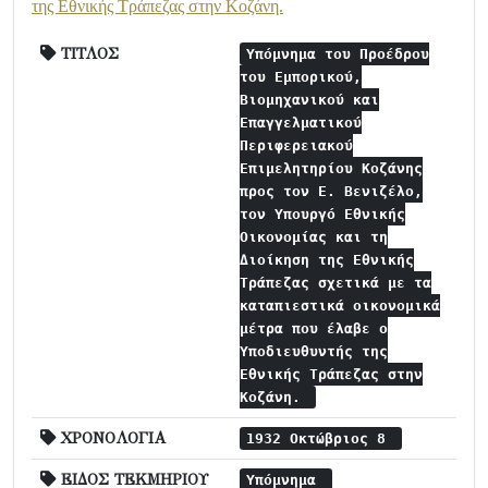
της Εθνικής Τράπεζας στην Κοζάνη.
ΤΙΤΛΟΣ
Υπόμνημα του Προέδρου
του Εμπορικού,
Βιομηχανικού και
Επαγγελματικού
Περιφερειακού
Επιμελητηρίου Κοζάνης
προς τον Ε. Βενιζέλο,
τον Υπουργό Εθνικής
Οικονομίας και τη
Διοίκηση της Εθνικής
Τράπεζας σχετικά με τα
καταπιεστικά οικονομικά
μέτρα που έλαβε ο
Υποδιευθυντής της
Εθνικής Τράπεζας στην
Κοζάνη.
ΧΡΟΝΟΛΟΓΙΑ
1932 Οκτώβριος 8
ΕΙΔΟΣ ΤΕΚΜΗΡΙΟΥ
Υπόμνημα