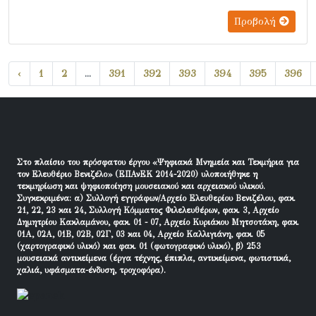
Προβολή
‹
1
2
...
391
392
393
394
395
396
Στο πλαίσιο του πρόσφατου έργου «Ψηφιακά Μνημεία και Τεκμήρια για
τον Ελευθέριο Βενιζέλο» (ΕΠΑνΕΚ 2014-2020) υλοποιήθηκε η
τεκμηρίωση και ψηφιοποίηση μουσειακού και αρχειακού υλικού.
Συγκεκριμένα: α) Συλλογή εγγράφων/Αρχείο Ελευθερίου Βενιζέλου, φακ.
21, 22, 23 και 24, Συλλογή Κόμματος Φιλελευθέρων, φακ. 3, Αρχείο
Δημητρίου Κακλαμάνου, φακ. 01 - 07, Αρχείο Κυριάκου Μητσοτάκη, φακ.
01Α, 02Α, 01Β, 02Β, 02Γ, 03 και 04, Αρχείο Καλλιγιάνη, φακ. 05
(χαρτογραφικό υλικό) και φακ. 01 (φωτογραφικό υλικό), β) 253
μουσειακά αντικείμενα (έργα τέχνης, έπιπλα, αντικείμενα, φωτιστικά,
χαλιά, υφάσματα-ένδυση, τροχοφόρα).