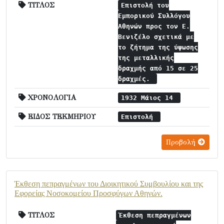
ΤΙΤΛΟΣ
Επιστολή του
Εμπορικού Συλλόγου
Αθηνών προς τον Ε.
Βενιζέλο σχετικά με
το ζήτημα της ύψωσης
της μεταλλικής
δραχμής από 15 σε 25
δραχμές.
ΧΡΟΝΟΛΟΓΙΑ
1932 Μάιος 14
ΕΙΔΟΣ ΤΕΚΜΗΡΙΟΥ
Επιστολή
Προβολή
Έκθεση πεπραγμένων του Διοικητικού Συμβουλίου και της
Εφορείας Νοσοκομείου Προσφύγων Αθηνών.
ΤΙΤΛΟΣ
Έκθεση πεπραγμένων