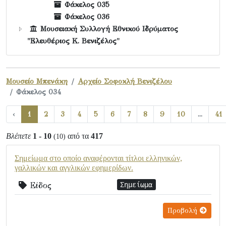
Φάκελος 035
Φάκελος 036
Μουσειακή Συλλογή Εθνικού Ιδρύματος
"Ελευθέριος Κ. Βενιζέλος"
Μουσείο Μπενάκη
Αρχείο Σοφοκλή Βενιζέλου
Φάκελος 034
‹
1
2
3
4
5
6
7
8
9
10
...
41
Βλέπετε
1 - 10
από τα
417
(10)
Σημείωμα στο οποίο αναφέρονται τίτλοι ελληνικών,
γαλλικών και αγγλικών εφημερίδων.
Είδος
Σημείωμα
Προβολή