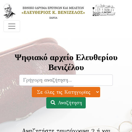
Ψηφιακό αρχείο Ελευθερίου
Βενιζέλου
Αναζήτηση
Αναζητήστε ταυτόχρονα 2 ή και