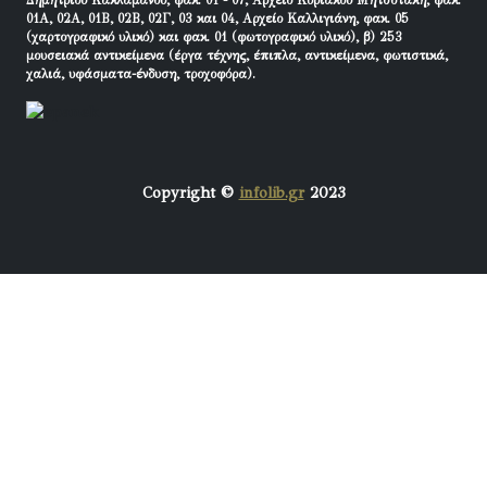
Δημητρίου Κακλαμάνου, φακ. 01 - 07, Αρχείο Κυριάκου Μητσοτάκη, φακ.
01Α, 02Α, 01Β, 02Β, 02Γ, 03 και 04, Αρχείο Καλλιγιάνη, φακ. 05
(χαρτογραφικό υλικό) και φακ. 01 (φωτογραφικό υλικό), β) 253
μουσειακά αντικείμενα (έργα τέχνης, έπιπλα, αντικείμενα, φωτιστικά,
χαλιά, υφάσματα-ένδυση, τροχοφόρα).
Copyright ©
infolib.gr
2023