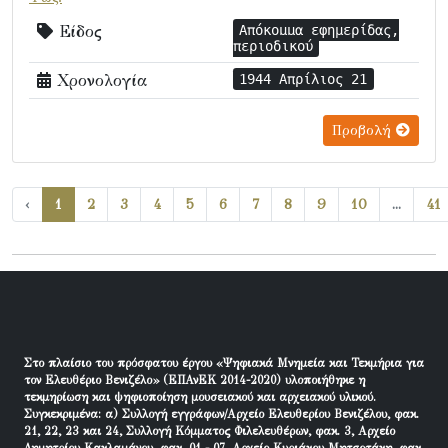
Είδος
Απόκομμα εφημερίδας,
περιοδικού
Χρονολογία
1944 Απρίλιος 21
Προβολή
‹
1
2
3
4
5
6
7
8
9
10
...
41
Στο πλαίσιο του πρόσφατου έργου «Ψηφιακά Μνημεία και Τεκμήρια για
τον Ελευθέριο Βενιζέλο» (ΕΠΑνΕΚ 2014-2020) υλοποιήθηκε η
τεκμηρίωση και ψηφιοποίηση μουσειακού και αρχειακού υλικού.
Συγκεκριμένα: α) Συλλογή εγγράφων/Αρχείο Ελευθερίου Βενιζέλου, φακ.
21, 22, 23 και 24, Συλλογή Κόμματος Φιλελευθέρων, φακ. 3, Αρχείο