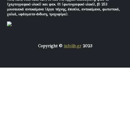
(χαρτογραφικό υλικό) και φακ. 01 (φωτογραφικό υλικό), β) 253
μουσειακά αντικείμενα (έργα τέχνης, έπιπλα, αντικείμενα, φωτιστικά,
χαλιά, υφάσματα-ένδυση, τροχοφόρα).
Copyright ©
infolib.gr
2023