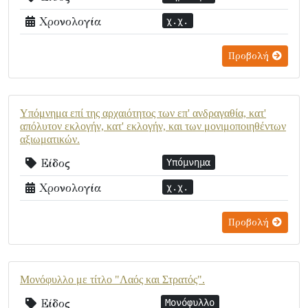
Χρονολογία
χ.χ.
Προβολή
Υπόμνημα επί της αρχαιότητος των επ' ανδραγαθία, κατ'
απόλυτον εκλογήν, κατ' εκλογήν, και των μονιμοποιηθέντων
αξιωματικών.
Είδος
Υπόμνημα
Χρονολογία
χ.χ.
Προβολή
Μονόφυλλο με τίτλο "Λαός και Στρατός".
Είδος
Μονόφυλλο