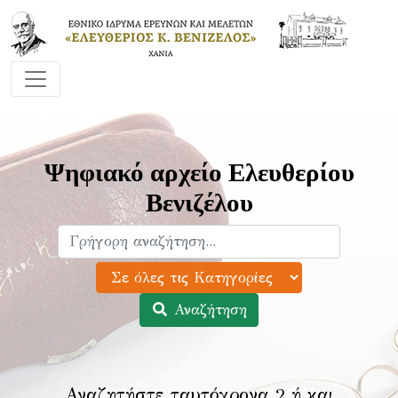
Ψηφιακό αρχείο Ελευθερίου
Βενιζέλου
Αναζήτηση
Αναζητήστε ταυτόχρονα 2 ή και