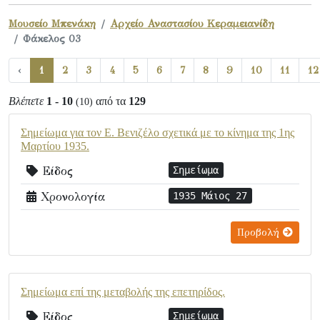
Μουσείο Μπενάκη
Αρχείο Αναστασίου Κεραμειανίδη
Φάκελος 03
‹
1
2
3
4
5
6
7
8
9
10
11
12
Βλέπετε
1 - 10
από τα
129
(10)
Σημείωμα για τον Ε. Βενιζέλο σχετικά με το κίνημα της 1ης
Μαρτίου 1935.
Είδος
Σημείωμα
Χρονολογία
1935 Μάιος 27
Προβολή
Σημείωμα επί της μεταβολής της επετηρίδος.
Είδος
Σημείωμα