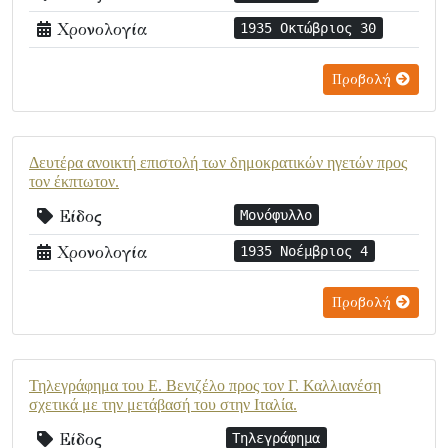
Χρονολογία
1935 Οκτώβριος 30
Προβολή
Δευτέρα ανοικτή επιστολή των δημοκρατικών ηγετών προς
τον έκπτωτον.
Είδος
Μονόφυλλο
Χρονολογία
1935 Νοέμβριος 4
Προβολή
Τηλεγράφημα του Ε. Βενιζέλο προς τον Γ. Καλλιανέση
σχετικά με την μετάβασή του στην Ιταλία.
Είδος
Τηλεγράφημα