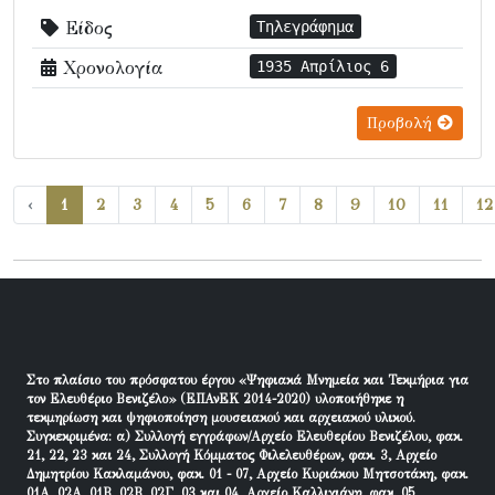
Είδος
Τηλεγράφημα
Χρονολογία
1935 Απρίλιος 6
Προβολή
‹
1
2
3
4
5
6
7
8
9
10
11
12
Στο πλαίσιο του πρόσφατου έργου «Ψηφιακά Μνημεία και Τεκμήρια για
τον Ελευθέριο Βενιζέλο» (ΕΠΑνΕΚ 2014-2020) υλοποιήθηκε η
τεκμηρίωση και ψηφιοποίηση μουσειακού και αρχειακού υλικού.
Συγκεκριμένα: α) Συλλογή εγγράφων/Αρχείο Ελευθερίου Βενιζέλου, φακ.
21, 22, 23 και 24, Συλλογή Κόμματος Φιλελευθέρων, φακ. 3, Αρχείο
Δημητρίου Κακλαμάνου, φακ. 01 - 07, Αρχείο Κυριάκου Μητσοτάκη, φακ.
01Α, 02Α, 01Β, 02Β, 02Γ, 03 και 04, Αρχείο Καλλιγιάνη, φακ. 05