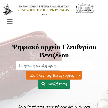
Ψηφιακό αρχείο Ελευθερίου
Βενιζέλου
Αναζήτηση
Αναζητήστε ταυτόχρονα 2 ή και