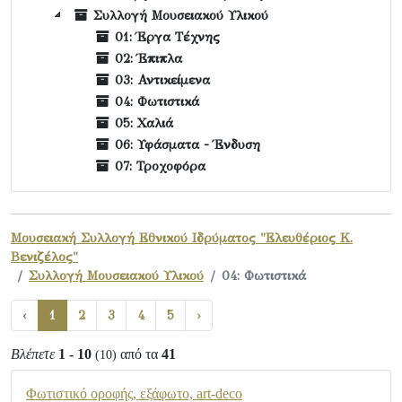
Συλλογή Μουσειακού Υλικού
01: Έργα Τέχνης
02: Έπιπλα
03: Αντικείμενα
04: Φωτιστικά
05: Χαλιά
06: Υφάσματα - Ένδυση
07: Τροχοφόρα
Μουσειακή Συλλογή Εθνικού Ιδρύματος "Ελευθέριος Κ.
Βενιζέλος"
Συλλογή Μουσειακού Υλικού
04: Φωτιστικά
‹
1
2
3
4
5
›
Βλέπετε
1 - 10
από τα
41
(10)
Φωτιστικό οροφής, εξάφωτο, art-deco