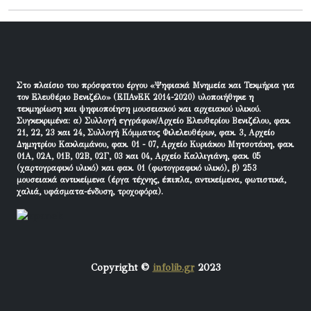
Στο πλαίσιο του πρόσφατου έργου «Ψηφιακά Μνημεία και Τεκμήρια για
τον Ελευθέριο Βενιζέλο» (ΕΠΑνΕΚ 2014-2020) υλοποιήθηκε η
τεκμηρίωση και ψηφιοποίηση μουσειακού και αρχειακού υλικού.
Συγκεκριμένα: α) Συλλογή εγγράφων/Αρχείο Ελευθερίου Βενιζέλου, φακ.
21, 22, 23 και 24, Συλλογή Κόμματος Φιλελευθέρων, φακ. 3, Αρχείο
Δημητρίου Κακλαμάνου, φακ. 01 - 07, Αρχείο Κυριάκου Μητσοτάκη, φακ.
01Α, 02Α, 01Β, 02Β, 02Γ, 03 και 04, Αρχείο Καλλιγιάνη, φακ. 05
(χαρτογραφικό υλικό) και φακ. 01 (φωτογραφικό υλικό), β) 253
μουσειακά αντικείμενα (έργα τέχνης, έπιπλα, αντικείμενα, φωτιστικά,
χαλιά, υφάσματα-ένδυση, τροχοφόρα).
Copyright ©
infolib.gr
2023