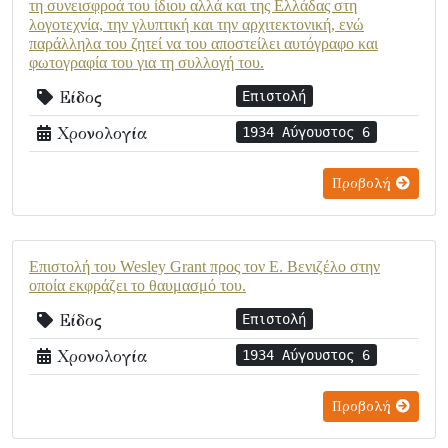
τη συνεισφροά του ίδιου αλλά και της Ελλάδας στη
λογοτεχνία, την γλυπτική και την αρχιτεκτονική, ενώ
παράλληλα του ζητεί να του αποστείλει αυτόγραφο και
φωτογραφία του για τη συλλογή του.
Είδος
Επιστολή
Χρονολογία
1934 Αύγουστος 6
Προβολή
Επιστολή του Wesley Grant προς τον Ε. Βενιζέλο στην
οποία εκφράζει το θαυμασμό του.
Είδος
Επιστολή
Χρονολογία
1934 Αύγουστος 6
Προβολή