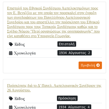
Επιστολή του Εθνικού Συνδέσμου Αμπελοκτημόνων προς
τον Ε. Βενιζέλο με την οποία τον προσκαλεί στην έναρξη
των συνεδριάσεων του Πανελλήνιου Αμπελουργικού
Συνεδρίου και του αποστέλλει την πρόσκληση του Εθνικού
Συνδέσμου προς τους Τοπικούς Συνδέσμους καθώς και το
Σχέδιο Νόμου "Περί οργανώσεως της οινοπαραγωγής" που
είχε καταθέσει στο Υπουργείο Γεωργίας.
Είδος
Επιστολή
Χρονολογία
1934 Αύγουστος 2
Προβολή
Πρόσκλησις διά το Δ' Πανελ. Αμπελουργικόν Συνέδριον της
26 Αυγούστου.
Είδος
Πρόσκληση
Χρονολογία
1934 Αύγουστος 4