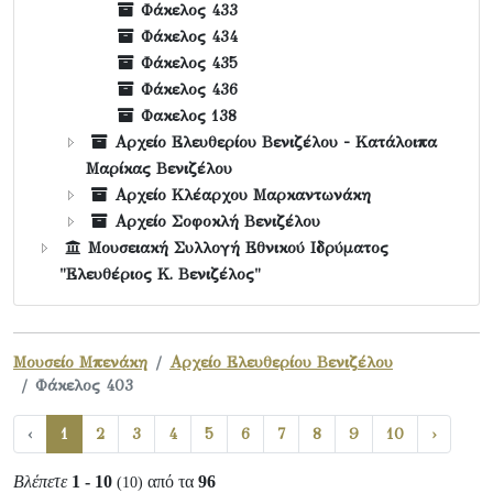
Φάκελος 433
Φάκελος 434
Φάκελος 435
Φάκελος 436
Φακελος 138
Αρχείο Ελευθερίου Βενιζέλου - Κατάλοιπα
Μαρίκας Βενιζέλου
Αρχείο Κλέαρχου Μαρκαντωνάκη
Αρχείο Σοφοκλή Βενιζέλου
Μουσειακή Συλλογή Εθνικού Ιδρύματος
"Ελευθέριος Κ. Βενιζέλος"
Μουσείο Μπενάκη
Αρχείο Ελευθερίου Βενιζέλου
Φάκελος 403
‹
1
2
3
4
5
6
7
8
9
10
›
Βλέπετε
1 - 10
από τα
96
(10)