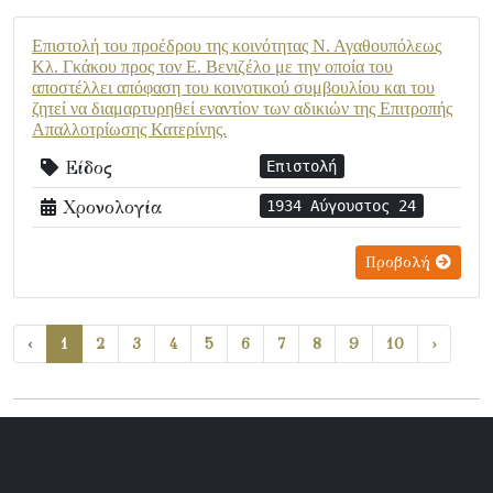
Επιστολή του προέδρου της κοινότητας Ν. Αγαθουπόλεως
Κλ. Γκάκου προς τον Ε. Βενιζέλο με την οποία του
αποστέλλει απόφαση του κοινοτικού συμβουλίου και του
ζητεί να διαμαρτυρηθεί εναντίον των αδικιών της Επιτροπής
Απαλλοτρίωσης Κατερίνης.
Είδος
Επιστολή
Χρονολογία
1934 Αύγουστος 24
Προβολή
‹
1
2
3
4
5
6
7
8
9
10
›