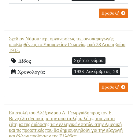
Προβολή
Σχέδιον Νόμου περί οργανώσεως της οινοπαραγωγής
υποβληθέν εις το Υπουργείον Γεωργίας από 28 Δεκεμβρίου
1933.
Είδος
Σχέδιο νόμου
Χρονολογία
1933 Δεκέμβριος 28
Προβολή
Επιστολή του Αλέξανδρου Α. Γεωργιάδη προς τον Ε.
Βενιζέλο σχετικά με την αποστολή μελέτης του για το
ζήτημα της διάδοσης των ελληνικών ποτών στην Αμερική
και τις προοπτικές που θα δημιουργηθούν για την εξαγωγή
και άλλων προϊόντων της Ελλάδας.