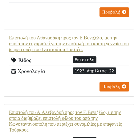
Προβολή
Επιστολή του Αθανασάκη προς τον Ε.Βενιζέλο, με την
οποία τον ευχαριστεί για την επιστολή του και τη γενναία του
δωρεά υπέρ του Ινστιτούτου Παστέρ.
Είδος
Επιστολή
Χρονολογία
1923 Απρίλιος 22
Προβολή
Επιστολή του Α.Αλεξανδρή προς τον Ε.Βενιζέλο, με την
οποία διαβιβάζει επιστολή φίλου του από την
Κωνσταντινούπολη που περιέχει συνομιλίες με επιφανείς
Τούρκους.