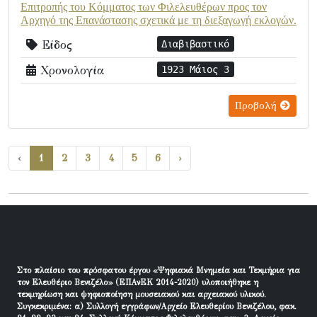
Επιτροπής του Κόμματος των Φιλελευθέρων προς τον
Αρχηγό της Επανάστασης σχετικά με τη διεξαγωγή εκλογών.
Είδος
Διαβιβαστικό
Χρονολογία
1923 Μάιος 3
Προβολή
‹
1
2
3
4
5
6
›
Στο πλαίσιο του πρόσφατου έργου «Ψηφιακά Μνημεία και Τεκμήρια για
τον Ελευθέριο Βενιζέλο» (ΕΠΑνΕΚ 2014-2020) υλοποιήθηκε η
τεκμηρίωση και ψηφιοποίηση μουσειακού και αρχειακού υλικού.
Συγκεκριμένα: α) Συλλογή εγγράφων/Αρχείο Ελευθερίου Βενιζέλου, φακ.