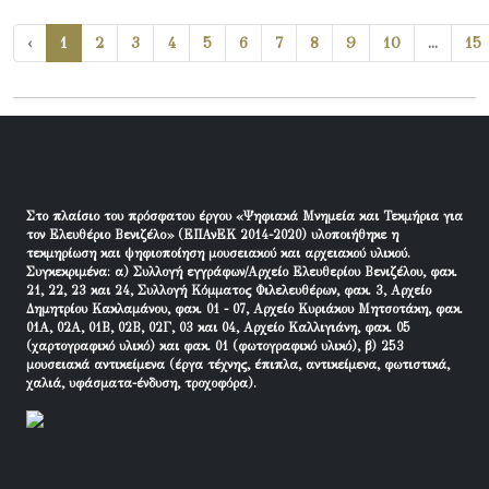
‹
1
2
3
4
5
6
7
8
9
10
...
15
Στο πλαίσιο του πρόσφατου έργου «Ψηφιακά Μνημεία και Τεκμήρια για
τον Ελευθέριο Βενιζέλο» (ΕΠΑνΕΚ 2014-2020) υλοποιήθηκε η
τεκμηρίωση και ψηφιοποίηση μουσειακού και αρχειακού υλικού.
Συγκεκριμένα: α) Συλλογή εγγράφων/Αρχείο Ελευθερίου Βενιζέλου, φακ.
21, 22, 23 και 24, Συλλογή Κόμματος Φιλελευθέρων, φακ. 3, Αρχείο
Δημητρίου Κακλαμάνου, φακ. 01 - 07, Αρχείο Κυριάκου Μητσοτάκη, φακ.
01Α, 02Α, 01Β, 02Β, 02Γ, 03 και 04, Αρχείο Καλλιγιάνη, φακ. 05
(χαρτογραφικό υλικό) και φακ. 01 (φωτογραφικό υλικό), β) 253
μουσειακά αντικείμενα (έργα τέχνης, έπιπλα, αντικείμενα, φωτιστικά,
χαλιά, υφάσματα-ένδυση, τροχοφόρα).