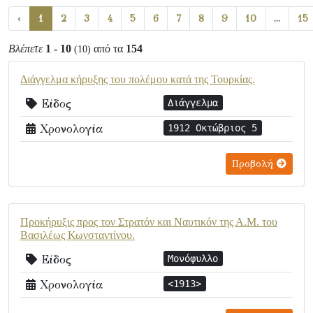
‹
1
2
3
4
5
6
7
8
9
10
...
15
Βλέπετε
1 - 10
από τα
154
(10)
Διάγγελμα κήρυξης του πολέμου κατά της Τουρκίας.
Είδος
Διάγγελμα
Χρονολογία
1912 Οκτώβριος 5
Προβολή
Προκήρυξις προς τον Στρατόν και Ναυτικόν της Α.Μ. του
Βασιλέως Κωνσταντίνου.
Είδος
Μονόφυλλο
Χρονολογία
<1913>