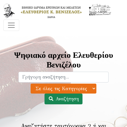
Ψηφιακό αρχείο Ελευθερίου
Βενιζέλου
Αναζήτηση
Αναζητήστε ταυτόχρονα 2 ή και