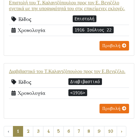
Επιστολή του Τ. Καλαντζόπουλου προς τον Ε. Βενιζέλο
σχετικά με την υποψιφιότητά του στις επικείμενες εκλογές.
Είδος
Επιστολή
Χρονολογία
1916 Ιούλιος 22
Προβολή
Διαβιβαστικό του Τ.Καλαντζόπουλου προς τον Ε.Βενιζέλο.
Είδος
Διαβιβαστικό
Χρονολογία
<1916>
Προβολή
‹
1
2
3
4
5
6
7
8
9
10
›