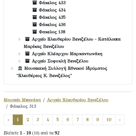
Φάκελος 433
Φάκελος 434
Φάκελος 435
Φάκελος 436
Φακελος 138
Αρχείο Ελευθερίου Βενιζέλου - Κατάλοιπα
Μαρίκας Βενιζέλου
Αρχείο Κλέαρχου Μαρκαντωνάκη
Αρχείο Σοφοκλή Βενιζέλου
Μουσειακή Συλλογή Εθνικού Ιδρύματος
"Ελευθέριος Κ. Βενιζέλος"
Μουσείο Μπενάκη
Αρχείο Ελευθερίου Βενιζέλου
Φάκελος 313
‹
1
2
3
4
5
6
7
8
9
10
›
Βλέπετε
1 - 10
από τα
92
(10)