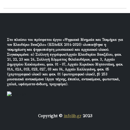
Στο πλαίσιο του πρόσφατου έργου «Ψηφιακά Μνημεία και Τεκμήρια για
τον Ελευθέριο Βενιζέλο» (ΕΠΑνΕΚ 2014-2020) υλοποιήθηκε η
τεκμηρίωση και ψηφιοποίηση μουσειακού και αρχειακού υλικού.
Συγκεκριμένα: α) Συλλογή εγγράφων/Αρχείο Ελευθερίου Βενιζέλου, φακ.
21, 22, 23 και 24, Συλλογή Κόμματος Φιλελευθέρων, φακ. 3, Αρχείο
Δημητρίου Κακλαμάνου, φακ. 01 - 07, Αρχείο Κυριάκου Μητσοτάκη, φακ.
01Α, 02Α, 01Β, 02Β, 02Γ, 03 και 04, Αρχείο Καλλιγιάνη, φακ. 05
(χαρτογραφικό υλικό) και φακ. 01 (φωτογραφικό υλικό), β) 253
μουσειακά αντικείμενα (έργα τέχνης, έπιπλα, αντικείμενα, φωτιστικά,
χαλιά, υφάσματα-ένδυση, τροχοφόρα).
Copyright ©
infolib.gr
2023