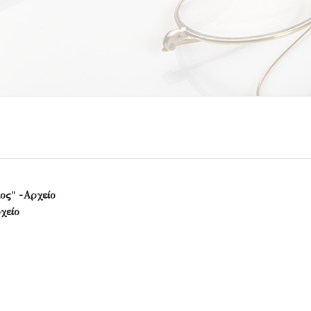
ος" -Αρχείο
χείο