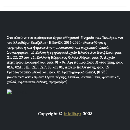
Στο πλαίσιο του πρόσφατου έργου «Ψηφιακά Μνημεία και Τεκμήρια για
τον Ελευθέριο Βενιζέλο» (ΕΠΑνΕΚ 2014-2020) υλοποιήθηκε η
τεκμηρίωση και ψηφιοποίηση μουσειακού και αρχειακού υλικού.
Συγκεκριμένα: α) Συλλογή εγγράφων/Αρχείο Ελευθερίου Βενιζέλου, φακ.
21, 22, 23 και 24, Συλλογή Κόμματος Φιλελευθέρων, φακ. 3, Αρχείο
Δημητρίου Κακλαμάνου, φακ. 01 - 07, Αρχείο Κυριάκου Μητσοτάκη, φακ.
01Α, 02Α, 01Β, 02Β, 02Γ, 03 και 04, Αρχείο Καλλιγιάνη, φακ. 05
(χαρτογραφικό υλικό) και φακ. 01 (φωτογραφικό υλικό), β) 253
μουσειακά αντικείμενα (έργα τέχνης, έπιπλα, αντικείμενα, φωτιστικά,
χαλιά, υφάσματα-ένδυση, τροχοφόρα).
Copyright ©
infolib.gr
2023