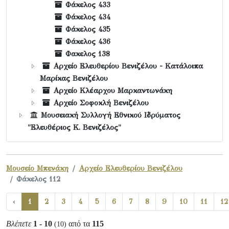
Φάκελος 433
Φάκελος 434
Φάκελος 435
Φάκελος 436
Φακελος 138
Αρχείο Ελευθερίου Βενιζέλου - Κατάλοιπα
Μαρίκας Βενιζέλου
Αρχείο Κλέαρχου Μαρκαντωνάκη
Αρχείο Σοφοκλή Βενιζέλου
Μουσειακή Συλλογή Εθνικού Ιδρύματος
"Ελευθέριος Κ. Βενιζέλος"
Μουσείο Μπενάκη
Αρχείο Ελευθερίου Βενιζέλου
Φάκελος 112
‹
1
2
3
4
5
6
7
8
9
10
11
12
Βλέπετε
1 - 10
από τα
115
(10)