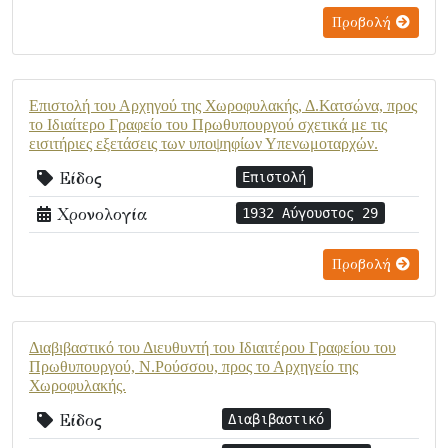
Προβολή
Επιστολή του Αρχηγού της Χωροφυλακής, Δ.Κατσώνα, προς
το Ιδιαίτερο Γραφείο του Πρωθυπουργού σχετικά με τις
εισιτήριες εξετάσεις των υποψηφίων Υπενωμοταρχών.
Είδος
Επιστολή
Χρονολογία
1932 Αύγουστος 29
Προβολή
Διαβιβαστικό του Διευθυντή του Ιδιαιτέρου Γραφείου του
Πρωθυπουργού, Ν.Ρούσσου, προς το Αρχηγείο της
Χωροφυλακής.
Είδος
Διαβιβαστικό