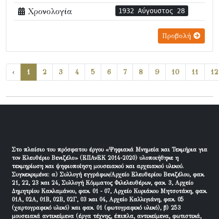
Χρονολογία
1932 Αύγουστος 28
Προβολή
‹
1
2
3
4
5
6
7
8
9
10
11
12
Στο πλαίσιο του πρόσφατου έργου «Ψηφιακά Μνημεία και Τεκμήρια για
τον Ελευθέριο Βενιζέλο» (ΕΠΑνΕΚ 2014-2020) υλοποιήθηκε η
τεκμηρίωση και ψηφιοποίηση μουσειακού και αρχειακού υλικού.
Συγκεκριμένα: α) Συλλογή εγγράφων/Αρχείο Ελευθερίου Βενιζέλου, φακ.
21, 22, 23 και 24, Συλλογή Κόμματος Φιλελευθέρων, φακ. 3, Αρχείο
Δημητρίου Κακλαμάνου, φακ. 01 - 07, Αρχείο Κυριάκου Μητσοτάκη, φακ.
01Α, 02Α, 01Β, 02Β, 02Γ, 03 και 04, Αρχείο Καλλιγιάνη, φακ. 05
(χαρτογραφικό υλικό) και φακ. 01 (φωτογραφικό υλικό), β) 253
μουσειακά αντικείμενα (έργα τέχνης, έπιπλα, αντικείμενα, φωτιστικά,