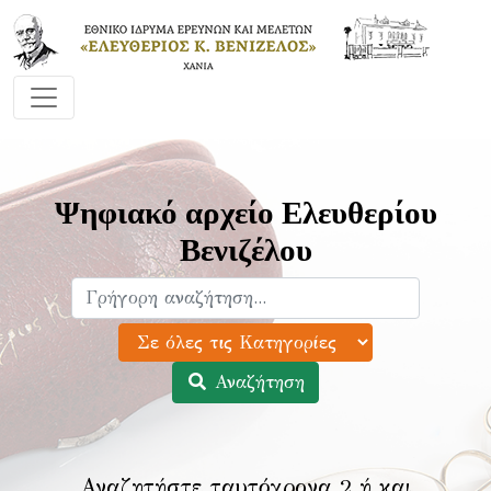
Ψηφιακό αρχείο Ελευθερίου
Βενιζέλου
Αναζήτηση
Αναζητήστε ταυτόχρονα 2 ή και