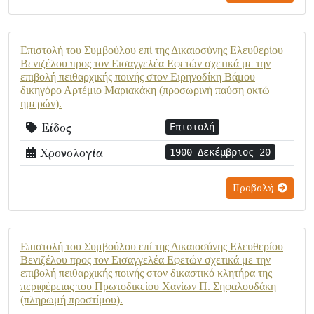
Επιστολή του Συμβούλου επί της Δικαιοσύνης Ελευθερίου
Βενιζέλου προς τον Εισαγγελέα Εφετών σχετικά με την
επιβολή πειθαρχικής ποινής στον Ειρηνοδίκη Βάμου
δικηγόρο Αρτέμιο Μαριακάκη (προσωρινή παύση οκτώ
ημερών).
Είδος
Επιστολή
Χρονολογία
1900 Δεκέμβριος 20
Προβολή
Επιστολή του Συμβούλου επί της Δικαιοσύνης Ελευθερίου
Βενιζέλου προς τον Εισαγγελέα Εφετών σχετικά με την
επιβολή πειθαρχικής ποινής στον δικαστικό κλητήρα της
περιφέρειας του Πρωτοδικείου Χανίων Π. Σηφαλουδάκη
(πληρωμή προστίμου).