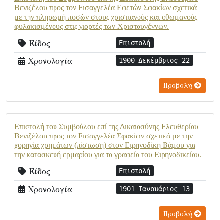
Βενιζέλου προς τον Εισαγγελέα Εφετών Σφακίων σχετικά
με την πληρωμή ποσών στους χριστιανούς και οθωμανούς
φυλακισμένους στις γιορτές των Χριστουγέννων.
Είδος
Επιστολή
Χρονολογία
1900 Δεκέμβριος 22
Προβολή
Επιστολή του Συμβούλου επί της Δικαιοσύνης Ελευθερίου
Βενιζέλου προς τον Εισαγγελέα Σφακίων σχετικά με την
χορηγία χρημάτων (πίστωση) στον Ειρηνοδίκη Βάμου για
την κατασκευή ερμαρίου για το γραφείο του Ειρηνοδικείου.
Είδος
Επιστολή
Χρονολογία
1901 Ιανουάριος 13
Προβολή