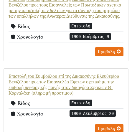
Βενιζέλου προς τους Εισαγγελείς των Πρωτοδικών σχετικά
με την αποστολή των δελτίων για τη σύνταξη του μητρώου
των υπαλλήλων της Ανωτέρας Διεύθυνσις της Δικαιοσύνης.
Είδος
Επιστολή
Χρονολογία
1900 Νοέμβριος 9
Προβολή
Επιστολή του Συμβούλου επί της Δικαιοσύνης Ελευθερίου
Βενιζέλου προς τον Εισαγγελέα Εφετών σχετικά με την
επιβολή πειθαρχικής ποινής στον δικηγόρο Σφακίων Θ.
Καρναλάκη (πληρωμή προστίμου).
Είδος
Επιστολή
Χρονολογία
1900 Δεκέμβριος 20
Προβολή