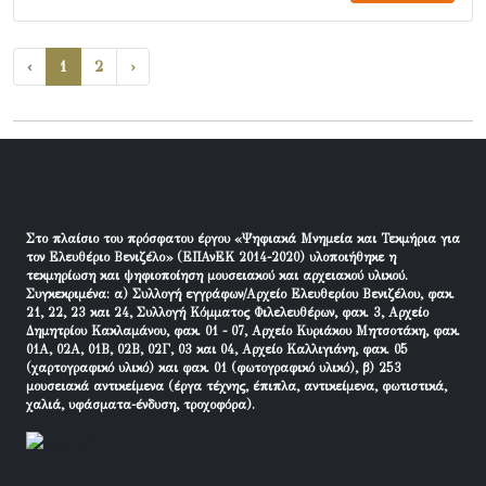
‹
1
2
›
Στο πλαίσιο του πρόσφατου έργου «Ψηφιακά Μνημεία και Τεκμήρια για
τον Ελευθέριο Βενιζέλο» (ΕΠΑνΕΚ 2014-2020) υλοποιήθηκε η
τεκμηρίωση και ψηφιοποίηση μουσειακού και αρχειακού υλικού.
Συγκεκριμένα: α) Συλλογή εγγράφων/Αρχείο Ελευθερίου Βενιζέλου, φακ.
21, 22, 23 και 24, Συλλογή Κόμματος Φιλελευθέρων, φακ. 3, Αρχείο
Δημητρίου Κακλαμάνου, φακ. 01 - 07, Αρχείο Κυριάκου Μητσοτάκη, φακ.
01Α, 02Α, 01Β, 02Β, 02Γ, 03 και 04, Αρχείο Καλλιγιάνη, φακ. 05
(χαρτογραφικό υλικό) και φακ. 01 (φωτογραφικό υλικό), β) 253
μουσειακά αντικείμενα (έργα τέχνης, έπιπλα, αντικείμενα, φωτιστικά,
χαλιά, υφάσματα-ένδυση, τροχοφόρα).