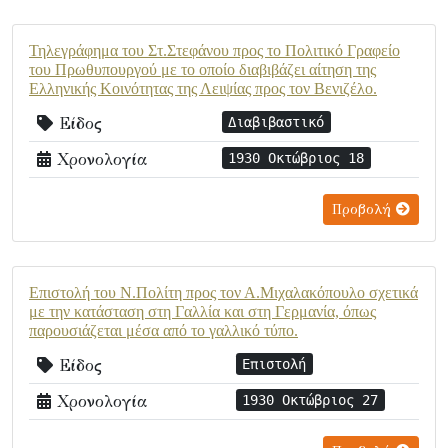
Τηλεγράφημα του Στ.Στεφάνου προς το Πολιτικό Γραφείο
του Πρωθυπουργού με το οποίο διαβιβάζει αίτηση της
Ελληνικής Κοινότητας της Λειψίας προς τον Βενιζέλο.
Είδος
Διαβιβαστικό
Χρονολογία
1930 Οκτώβριος 18
Προβολή
Επιστολή του Ν.Πολίτη προς τον Α.Μιχαλακόπουλο σχετικά
με την κατάσταση στη Γαλλία και στη Γερμανία, όπως
παρουσιάζεται μέσα από το γαλλικό τύπο.
Είδος
Επιστολή
Χρονολογία
1930 Οκτώβριος 27