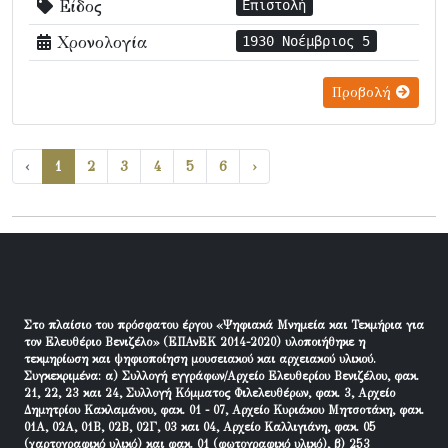
Είδος
Επιστολή
Χρονολογία
1930 Νοέμβριος 5
Προβολή
‹
1
2
3
4
5
6
›
Στο πλαίσιο του πρόσφατου έργου «Ψηφιακά Μνημεία και Τεκμήρια για
τον Ελευθέριο Βενιζέλο» (ΕΠΑνΕΚ 2014-2020) υλοποιήθηκε η
τεκμηρίωση και ψηφιοποίηση μουσειακού και αρχειακού υλικού.
Συγκεκριμένα: α) Συλλογή εγγράφων/Αρχείο Ελευθερίου Βενιζέλου, φακ.
21, 22, 23 και 24, Συλλογή Κόμματος Φιλελευθέρων, φακ. 3, Αρχείο
Δημητρίου Κακλαμάνου, φακ. 01 - 07, Αρχείο Κυριάκου Μητσοτάκη, φακ.
01Α, 02Α, 01Β, 02Β, 02Γ, 03 και 04, Αρχείο Καλλιγιάνη, φακ. 05
(χαρτογραφικό υλικό) και φακ. 01 (φωτογραφικό υλικό), β) 253