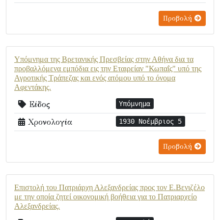
Προβολή
Υπόμνημα της Βρετανικής Πρεσβείας στην Αθήνα δια τα
προβαλλόμενα εμπόδια εις την Εταιρείαν "Κωπαΐς" υπό της
Αγροτικής Τράπεζας και ενός ατόμου υπό το όνομα
Αφεντάκης.
Είδος
Υπόμνημα
Χρονολογία
1930 Νοέμβριος 5
Προβολή
Επιστολή του Πατριάρχη Αλεξανδρείας προς τον Ε.Βενιζέλο
με την οποία ζητεί οικονομική βοήθεια για το Πατριαρχείο
Αλεξανδρείας.